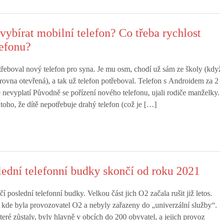
vybírat mobilní telefon? Co třeba rychlost
lefonu?
eboval nový telefon pro syna. Je mu osm, chodí už sám ze školy (kdy
rovna otevřená), a tak už telefon potřeboval. Telefon s Androidem za 2
e nevyplatí Původně se pořízení nového telefonu, ujali rodiče manželky.
 toho, že dítě nepotřebuje drahý telefon (což je […]
slední telefonní budky skončí od roku 2021
 poslední telefonní budky. Velkou část jich O2 začala rušit již letos.
, kde byla provozovatel O2 a nebyly zařazeny do „univerzální služby“.
teré zůstaly, byly hlavně v obcích do 200 obyvatel, a jejich provoz