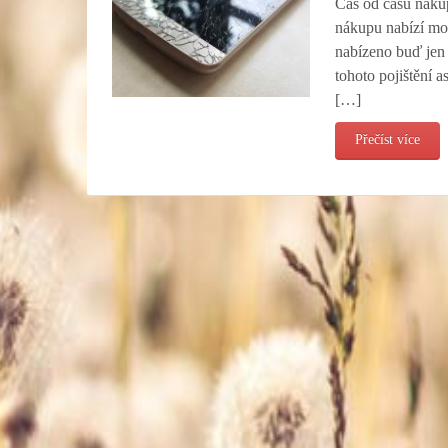
Čas od času nakup
nákupu nabízí možn
nabízeno buď jen p
tohoto pojištění a
[…]
Přečíst více