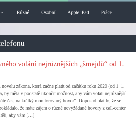
Různé
Osobní
Apple iPad
Práce
telefonu
ného volání nejrůznějších „šmejdů“ od 1.
 novelu zákona, která začne platit od začátku roku 2020 (od 1. 1.
a, by měla v podstatě ukončit možnost, aby vám volali nejrůznější
 máte čas, na krátký monitorovaný hovor“. Doposud platilo, že se
okládalo, že máte zájem o různé nevyžádané hovory z call-center.
htěli, aby vám […]