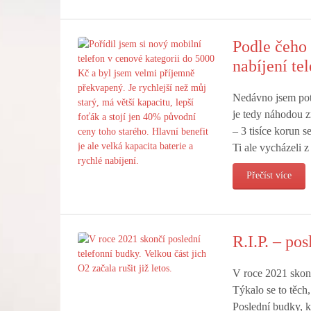
Podle čeho 
nabíjení te
Nedávno jsem potř
je tedy náhodou z
– 3 tisíce korun s
Ti ale vycházeli z
Přečíst více
R.I.P. – po
V roce 2021 skončí
Týkalo se to těch
Poslední budky, k