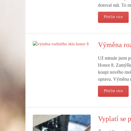
dotoval stát. To 
Přečíst více
Výměna roz
Už minule jsem ps
Honor 8. Zamýšlel j
koupi nového mobil
opravu. Výměna ro
Přečíst více
Vyplatí se 