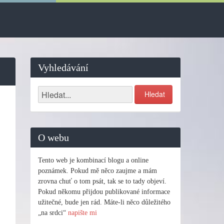
Vyhledávání
O webu
Tento web je kombinací blogu a online
poznámek. Pokud mě něco zaujme a mám
zrovna chuť o tom psát, tak se to tady objeví.
Pokud někomu přijdou publikované informace
užitečné, bude jen rád. Máte-li něco důležitého
„na srdci“
napište mi