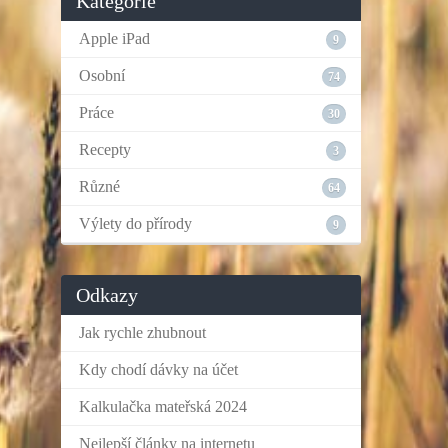
Kategorie
Apple iPad
9
Osobní
74
Práce
30
Recepty
3
Různé
64
Výlety do přírody
9
Odkazy
Jak rychle zhubnout
Kdy chodí dávky na účet
Kalkulačka mateřská 2024
Nejlepší články na internetu