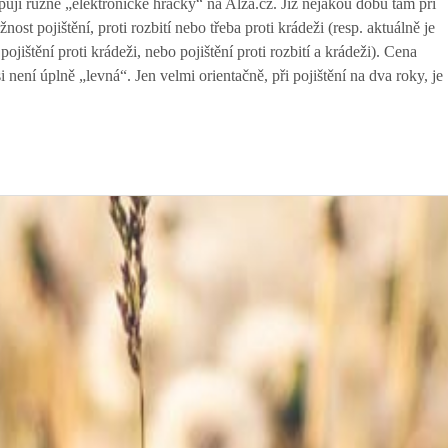
uji různé „elektronické hračky“ na Alza.cz. Již nějakou dobu tam při
ost pojištění, proti rozbití nebo třeba proti krádeži (resp. aktuálně je
ojištění proti krádeži, nebo pojištění proti rozbití a krádeži). Cena
si není úplně „levná“. Jen velmi orientačně, při pojištění na dva roky, je