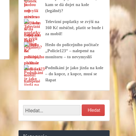
kam se dá dojet na kole
(legálně)?
Televizní poplatky se zvýší na
160 Kč měsíčně, platit se bude i
za mobil!
Heslo do policejního počítače
„Policie123“ – nalepené na
monitoru – to nevymyslíš
Podnikání je jako jízda na kole
– do kopce, z kopce, musí se
šlapat