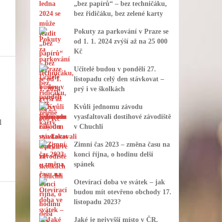
„bez papírů“ – bez techničáku,
bez řidičáku, bez zelené karty
Pokuty za parkování v Praze se
od 1. 1. 2024 zvýší až na 25 000
Kč
Učitelé budou v pondělí 27.
listopadu celý den stávkovat –
prý i ve školkách
Kvůli jednomu závodu
vyasfaltovali dostihové závodiště
l
v Chuchli
Zimní čas 2023 – změna času na
konci října, o hodinu delší
spánek
Otevírací doba ve svátek – jak
budou mít otevřeno obchody 17.
listopadu 2023?
Jaké je nejvyšší místo v ČR,