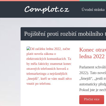
Úvodní stránka
Pojištění proti rozbití mobilního 
Konec otrav
ledna 2022
Parlament schválil
2022). Tato novel
„šmejdi“, „jestli
automaticky předp
Pokud jste je nec
Přečíst více