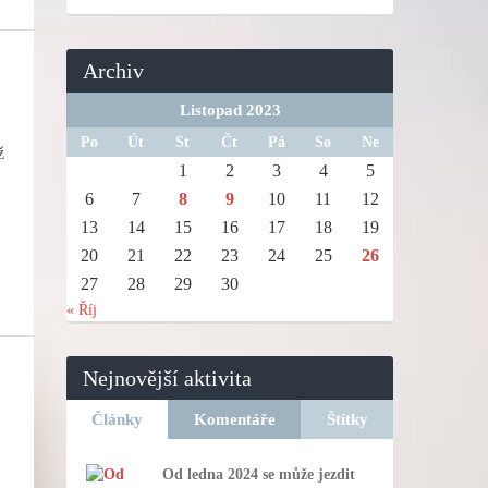
Archiv
Listopad 2023
Po
Út
St
Čt
Pá
So
Ne
ž
1
2
3
4
5
6
7
8
9
10
11
12
13
14
15
16
17
18
19
20
21
22
23
24
25
26
27
28
29
30
« Říj
Nejnovější aktivita
Články
Komentáře
Štítky
Od ledna 2024 se může jezdit