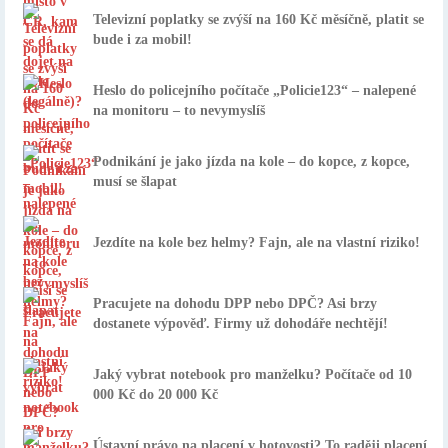
Televizní poplatky se zvýší na 160 Kč měsíčně, platit se
bude i za mobil!
Heslo do policejního počítače „Policie123“ – nalepené
na monitoru – to nevymyslíš
Podnikání je jako jízda na kole – do kopce, z kopce,
musí se šlapat
Jezdíte na kole bez helmy? Fajn, ale na vlastní riziko!
Pracujete na dohodu DPP nebo DPČ? Asi brzy
dostanete výpověď. Firmy už dohodáře nechtějí!
Jaký vybrat notebook pro manželku? Počítače od 10
000 Kč do 20 000 Kč
Ústavní právo na placení v hotovosti? To raději placení