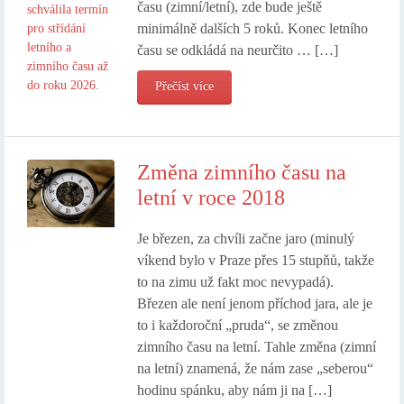
času (zimní/letní), zde bude ještě
minimálně dalších 5 roků. Konec letního
času se odkládá na neurčito … […]
Přečíst více
Změna zimního času na
letní v roce 2018
Je březen, za chvíli začne jaro (minulý
víkend bylo v Praze přes 15 stupňů, takže
to na zimu už fakt moc nevypadá).
Březen ale není jenom příchod jara, ale je
to i každoroční „pruda“, se změnou
zimního času na letní. Tahle změna (zimní
na letní) znamená, že nám zase „seberou“
hodinu spánku, aby nám ji na […]