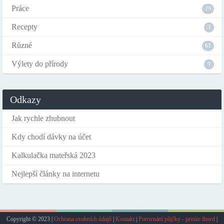
Práce
29
Recepty
3
Různé
61
Výlety do přírody
9
Odkazy
Jak rychle zhubnout
Kdy chodí dávky na účet
Kalkulačka mateřská 2023
Nejlepší články na internetu
Copyright © 2023 |
Ochrana osobních údajů
|
Kontakt
|
Porovnání půjčky - peníze ihned
|