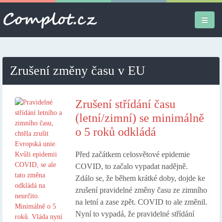
Úvodní stránka
Zrušení změny času v EU
Různé
Osobní
Zrušení střídání času
(letní/zimní) se minimálně
Apple iPad
o 5 roků odkládá
Práce
Před začátkem celosvětové epidemie
COVID, to začalo vypadat nadějně.
Zdálo se, že během krátké doby, dojde ke
zrušení pravidelné změny času ze zimního
na letní a zase zpět. COVID to ale změnil.
Nyní to vypadá, že pravidelné střídání