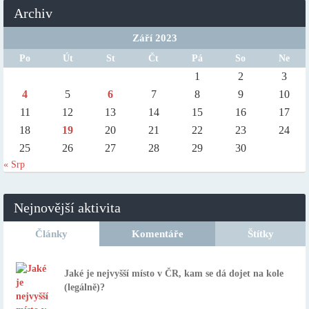
Archiv
Září 2023
Po
Út
St
Čt
Pá
So
Ne
1
2
3
4
5
6
7
8
9
10
11
12
13
14
15
16
17
18
19
20
21
22
23
24
25
26
27
28
29
30
« Srp
Nejnovější aktivita
Články
Komentáře
Štítky
Jaké je nejvyšší místo v ČR, kam se dá dojet na kole
(legálně)?