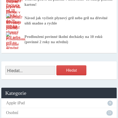
kartou!
Návod jak vyčistit plynový gril nebo gril na dřevěné
uhlí snadno a rychle
Prodloužení povinné školní docházky na 10 roků
(povinné 2 roky na střední)
Kategorie
Apple iPad
9
Osobní
72