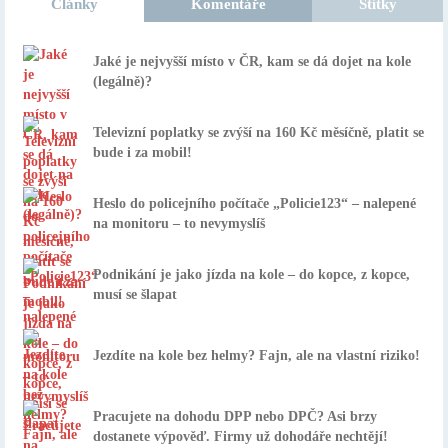
Články
Komentáře
Štítky
Jaké je nejvyšší místo v ČR, kam se dá dojet na kole
(legálně)?
Televizní poplatky se zvýší na 160 Kč měsíčně, platit se
bude i za mobil!
Heslo do policejního počítače „Policie123“ – nalepené
na monitoru – to nevymyslíš
Podnikání je jako jízda na kole – do kopce, z kopce,
musí se šlapat
Jezdíte na kole bez helmy? Fajn, ale na vlastní riziko!
Pracujete na dohodu DPP nebo DPČ? Asi brzy
dostanete výpověď. Firmy už dohodáře nechtějí!