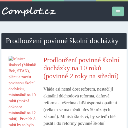
Úvodní stránka
Prodloužení povinné školní docházky
Různé
Osobní
Prodloužení povinné školní
docházky na 10 roků
Apple iPad
(povinné 2 roky na střední)
Práce
Vláda asi nemá dost reforem, nestačí jí
aktuální důchodová reforma, daňová
reforma a všechna další úsporná opatření
(celkem se má měnit přes 50 různých
zákonů). Ministr školství, by se teď chtěl
pustit i do reformy povinné školní