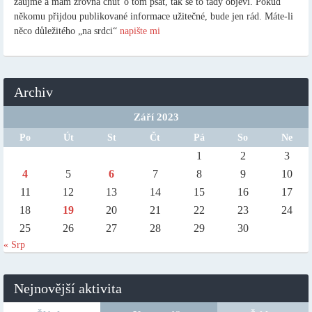
zaujme a mám zrovna chuť o tom psát, tak se to tady objeví. Pokud
někomu přijdou publikované informace užitečné, bude jen rád. Máte-li
něco důležitého „na srdci“
napište mi
Archiv
Září 2023
Po
Út
St
Čt
Pá
So
Ne
1
2
3
4
5
6
7
8
9
10
11
12
13
14
15
16
17
18
19
20
21
22
23
24
25
26
27
28
29
30
« Srp
Nejnovější aktivita