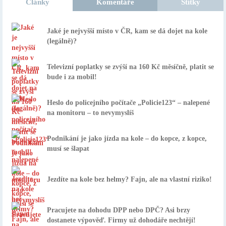
Články
Komentáře
Štítky
Jaké je nejvyšší místo v ČR, kam se dá dojet na kole
(legálně)?
Televizní poplatky se zvýší na 160 Kč měsíčně, platit se
bude i za mobil!
Heslo do policejního počítače „Policie123“ – nalepené
na monitoru – to nevymyslíš
Podnikání je jako jízda na kole – do kopce, z kopce,
musí se šlapat
Jezdíte na kole bez helmy? Fajn, ale na vlastní riziko!
Pracujete na dohodu DPP nebo DPČ? Asi brzy
dostanete výpověď. Firmy už dohodáře nechtějí!