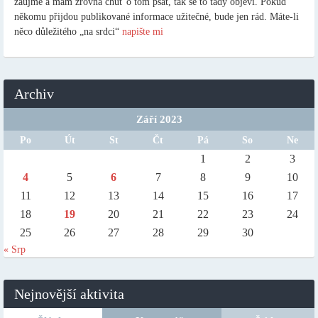
zaujme a mám zrovna chuť o tom psát, tak se to tady objeví. Pokud
někomu přijdou publikované informace užitečné, bude jen rád. Máte-li
něco důležitého „na srdci“
napište mi
Archiv
Září 2023
Po
Út
St
Čt
Pá
So
Ne
1
2
3
4
5
6
7
8
9
10
11
12
13
14
15
16
17
18
19
20
21
22
23
24
25
26
27
28
29
30
« Srp
Nejnovější aktivita