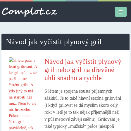
Úvodní stránka
Návod jak vyčistit plynový gril
Různé
Osobní
Návod jak vyčistit plynový
gril nebo gril na dřevěné
Apple iPad
uhlí snadno a rychle
Práce
S létem je spojena sousta příjemných
zážitků. Je to také hlavní sezóna grilování
(i když grilovat se dá myslím skoro celý
rok; v létě je to tak nějak příjemnější než
v půl metrové závěji sněhu). Grilování je
také typicky „mužská“ práce (alespoň