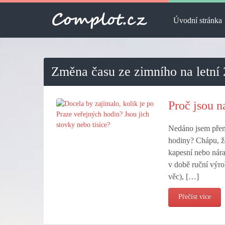
Úvodní stránka
Změna času ze zimního na letní
Proč jsou n
Nedáno jsem přemý
hodiny? Chápu, že
kapesní nebo nára
v době ruční výro
věc), […]
Přečíst více