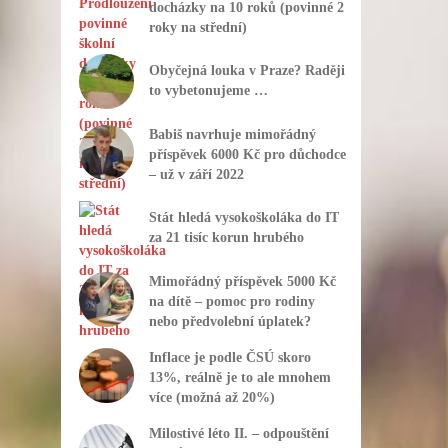
docházky na 10 roků (povinné 2
roky na střední)
Obyčejná louka v Praze? Raději
to vybetonujeme …
Babiš navrhuje mimořádný
příspěvek 6000 Kč pro důchodce
– už v září 2022
Stát hledá vysokoškoláka do IT
za 21 tisíc korun hrubého
Mimořádný příspěvek 5000 Kč
na dítě – pomoc pro rodiny
nebo předvolební úplatek?
Inflace je podle ČSÚ skoro
13%, reálně je to ale mnohem
více (možná až 20%)
Milostivé léto II. – odpouštění