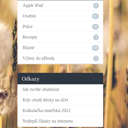
Apple iPad
8
Osobní
67
Práce
27
Recepty
3
Různé
60
Výlety do přírody
7
Odkazy
Jak rychle zhubnout
Kdy chodí dávky na účet
Kalkulačka mateřská 2022
Nejlepší články na internetu