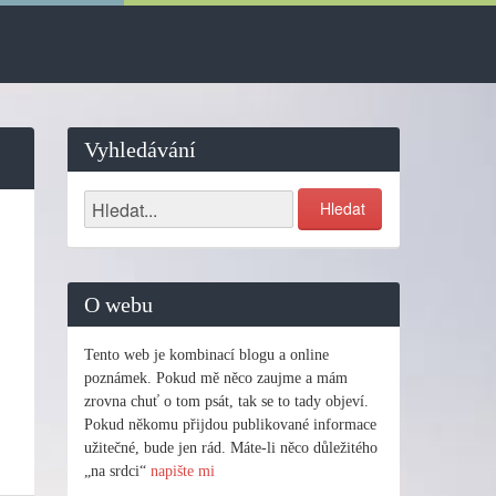
Vyhledávání
O webu
Tento web je kombinací blogu a online
poznámek. Pokud mě něco zaujme a mám
zrovna chuť o tom psát, tak se to tady objeví.
Pokud někomu přijdou publikované informace
užitečné, bude jen rád. Máte-li něco důležitého
„na srdci“
napište mi