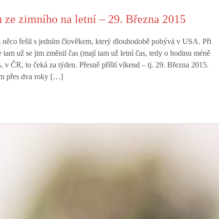
ze zimního na letní – 29. Března 2015
 něco řešil s jedním člověkem, který dlouhodobě pobývá v USA. Při
že tam už se jim změnil čas (mají tam už letní čas, tedy o hodinu méně
 v ČR, to čeká za týden. Přesně příští víkend – tj. 29. Března 2015.
m přes dva roky […]