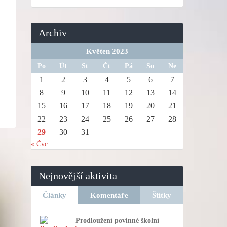
Archiv
Květen 2023
Po
Út
St
Čt
Pá
So
Ne
1
2
3
4
5
6
7
8
9
10
11
12
13
14
15
16
17
18
19
20
21
22
23
24
25
26
27
28
29
30
31
« Čvc
Nejnovější aktivita
Články
Komentáře
Štítky
Prodloužení povinné školní