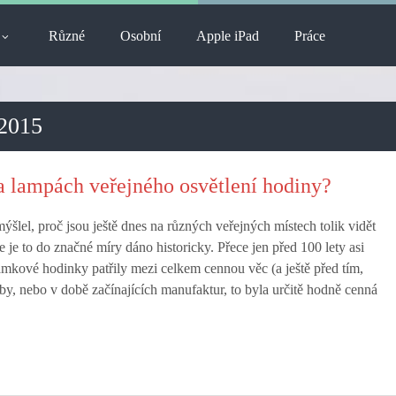
Různé
Osobní
Apple iPad
Práce
 2015
a lampách veřejného osvětlení hodiny?
šlel, proč jsou ještě dnes na různých veřejných místech tolik vidět
 je to do značné míry dáno historicky. Přece jen před 100 lety asi
mkové hodinky patřily mezi celkem cennou věc (a ještě před tím,
by, nebo v době začínajících manufaktur, to byla určitě hodně cenná