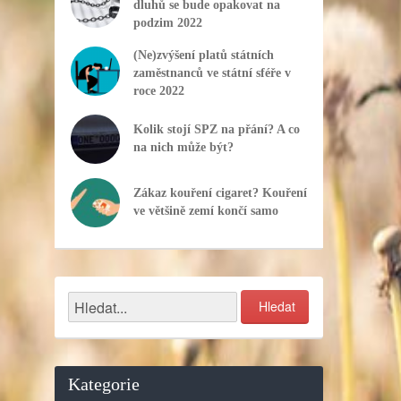
dluhů se bude opakovat na
podzim 2022
(Ne)zvýšení platů státních
zaměstnanců ve státní sféře v
roce 2022
Kolik stojí SPZ na přání? A co
na nich může být?
Zákaz kouření cigaret? Kouření
ve většině zemí končí samo
Kategorie