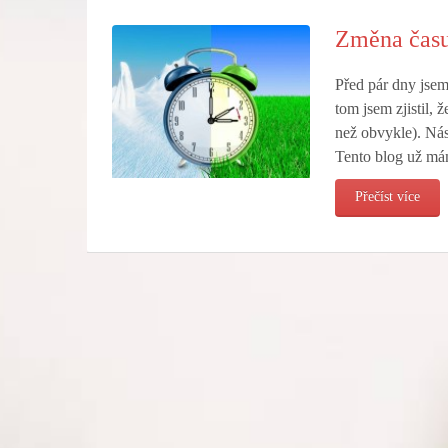
Změna času 
Před pár dny jsem
tom jsem zjistil, 
než obvykle). Nás,
Tento blog už má
Přečíst více