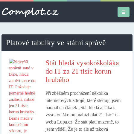
Úvodní stránka
Platové tabulky ve státní správě
Různé
Osobní
Stát hledá vysokoškoláka
do IT za 21 tisíc korun
Apple iPad
hrubého
Práce
Při zběžném procházení několika
internetových zdrojů, které sleduji, jsem
narazil na článek „Stát hledá ajťáka s
vysokou školou, nabízí plat 21 tisíc“ na
webu Lupa.cz. Že stát platí mizerně, to
jsem věděl. Že je to ale až taková