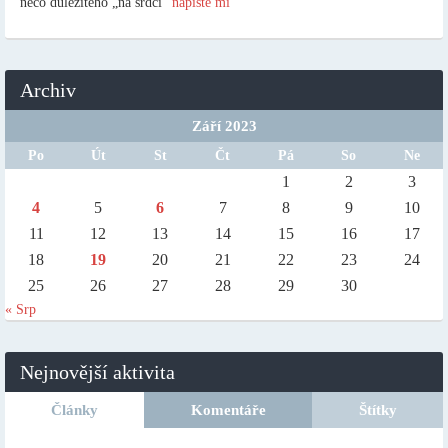
něco důležitého „na srdci“
napište mi
Archiv
Září 2023
Po
Út
St
Čt
Pá
So
Ne
1
2
3
4
5
6
7
8
9
10
11
12
13
14
15
16
17
18
19
20
21
22
23
24
25
26
27
28
29
30
« Srp
Nejnovější aktivita
Články
Komentáře
Štítky