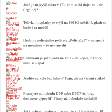
Jaké je nejvyšší místo v ČR, kam se dá dojet na kole
(legálně)?
Televizní poplatky se zvýší na 160 Kč měsíčně, platit se
bude i za mobil!
Heslo do policejního počítače „Policie123“ – nalepené
na monitoru – to nevymyslíš
Podnikání je jako jízda na kole – do kopce, z kopce,
musí se šlapat
Jezdíte na kole bez helmy? Fajn, ale na vlastní riziko!
Pracujete na dohodu DPP nebo DPČ? Asi brzy
dostanete výpověď. Firmy už dohodáře nechtějí!
Jaký vybrat notebook pro manželku? Počítače od 10