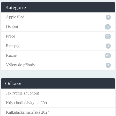
Kategorie
Apple iPad
9
Osobní
74
Práce
30
Recepty
3
Různé
64
Výlety do přírody
9
Odkazy
Jak rychle zhubnout
Kdy chodí dávky na účet
Kalkulačka mateřská 2024