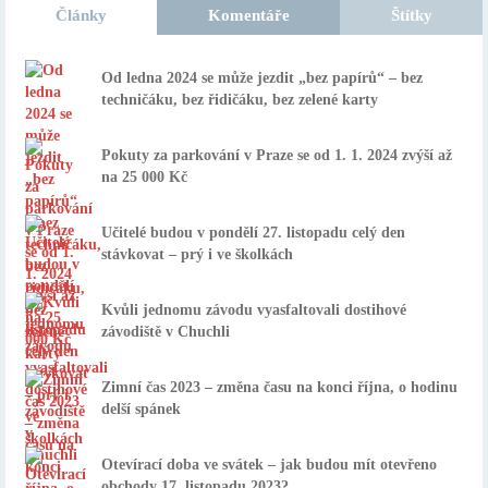
Články
Komentáře
Štítky
Od ledna 2024 se může jezdit „bez papírů“ – bez
techničáku, bez řidičáku, bez zelené karty
Pokuty za parkování v Praze se od 1. 1. 2024 zvýší až
na 25 000 Kč
Učitelé budou v pondělí 27. listopadu celý den
stávkovat – prý i ve školkách
Kvůli jednomu závodu vyasfaltovali dostihové
závodiště v Chuchli
Zimní čas 2023 – změna času na konci října, o hodinu
delší spánek
Otevírací doba ve svátek – jak budou mít otevřeno
obchody 17. listopadu 2023?