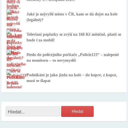
Jaké je nejvyšší místo v ČR, kam se dá dojet na kole
(legálně)?
Televizní poplatky se zvýší na 160 Kč měsíčně, platit se
bude i za mobil!
Heslo do policejního počítače „Policie123“ – nalepené
na monitoru – to nevymyslíš
Podnikání je jako jízda na kole – do kopce, z kopce,
musí se šlapat