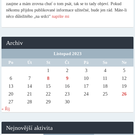
zaujme a mám zrovna chuť o tom psát, tak se to tady objeví. Pokud
někomu přijdou publikované informace užitečné, bude jen rád. Máte-li
něco důležitého „na srdci“
napište mi
Archiv
Listopad 2023
Po
Út
St
Čt
Pá
So
Ne
1
2
3
4
5
6
7
8
9
10
11
12
13
14
15
16
17
18
19
20
21
22
23
24
25
26
27
28
29
30
« Říj
Nejnovější aktivita