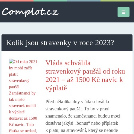
Úvodní stránka
Kolik jsou stravenky v roce 2023?
Různé
Osobní
Vláda schválila
stravenkový paušál od roku
Apple iPad
2021 – až 1500 Kč navíc k
výplatě
Práce
Před několika dny vláda schválila
stravenkový paušál. To by v praxi
znamenalo, že zaměstnanci budou moci
dostávat jakýsi „bonus“ nebo příplatek
k platu, na stravování, který se nebude