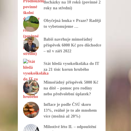
docházky na 10 roků (povinné 2
roky na střední)
Obyčejná louka v Praze? Raději
to vybetonujeme …
Babiš navrhuje mimořádný
příspěvek 6000 Kč pro důchodce
– už v září 2022
Stát hledá vysokoškoláka do IT
za 21 tisíc korun hrubého
Mimořádný příspěvek 5000 Kč
na dítě – pomoc pro rodiny
nebo předvolební úplatek?
Inflace je podle ČSÚ skoro
13%, reálně je to ale mnohem
více (možná až 20%)
Milostivé léto II. – odpouštění