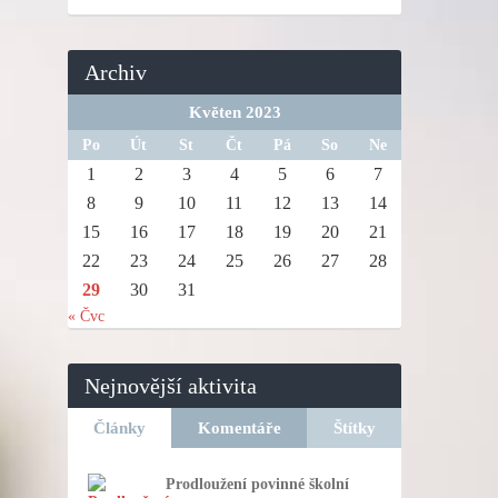
Archiv
Květen 2023
Po
Út
St
Čt
Pá
So
Ne
1
2
3
4
5
6
7
8
9
10
11
12
13
14
15
16
17
18
19
20
21
22
23
24
25
26
27
28
29
30
31
« Čvc
Nejnovější aktivita
Články
Komentáře
Štítky
Prodloužení povinné školní