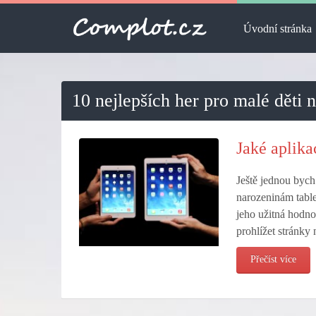
Úvodní stránka
10 nejlepších her pro malé děti 
Jaké aplikac
Ještě jednou bych 
narozeninám tablet
jeho užitná hodnot
prohlížet stránky
Přečíst více