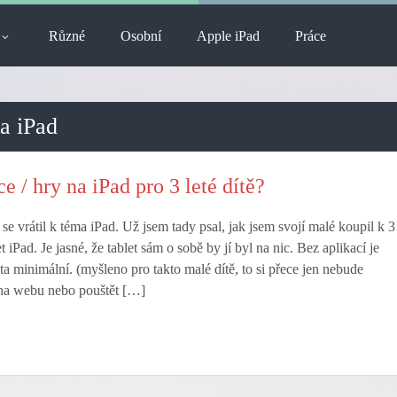
Různé
Osobní
Apple iPad
Práce
na iPad
e / hry na iPad pro 3 leté dítě?
se vrátil k téma iPad. Už jsem tady psal, jak jsem svojí malé koupil k 3
 iPad. Je jasné, že tablet sám o sobě by jí byl na nic. Bez aplikací je
a minimální. (myšleno pro takto malé dítě, to si přece jen nebude
 na webu nebo pouštět […]