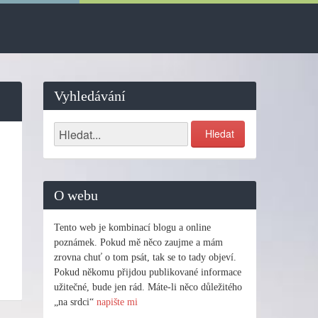
Vyhledávání
O webu
Tento web je kombinací blogu a online
poznámek. Pokud mě něco zaujme a mám
zrovna chuť o tom psát, tak se to tady objeví.
Pokud někomu přijdou publikované informace
užitečné, bude jen rád. Máte-li něco důležitého
„na srdci“
napište mi