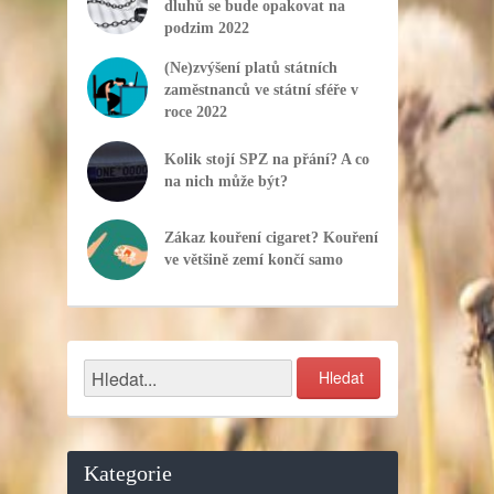
dluhů se bude opakovat na
podzim 2022
(Ne)zvýšení platů státních
zaměstnanců ve státní sféře v
roce 2022
Kolik stojí SPZ na přání? A co
na nich může být?
Zákaz kouření cigaret? Kouření
ve většině zemí končí samo
Kategorie