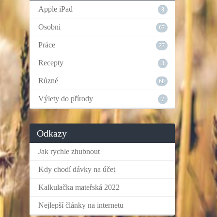
Apple iPad
8
Osobní
67
Práce
27
Recepty
3
Různé
60
Výlety do přírody
7
Odkazy
Jak rychle zhubnout
Kdy chodí dávky na účet
Kalkulačka mateřská 2022
Nejlepší články na internetu