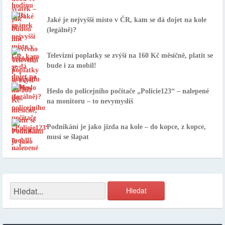
Jaké je nejvyšší místo v ČR, kam se dá dojet na kole
(legálně)?
Televizní poplatky se zvýší na 160 Kč měsíčně, platit se
bude i za mobil!
Heslo do policejního počítače „Policie123“ – nalepené
na monitoru – to nevymyslíš
Podnikání je jako jízda na kole – do kopce, z kopce,
musí se šlapat