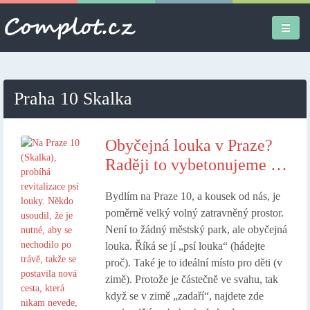
Úvodní stránka
Praha 10 Skalka
Různé
Osobní
Obyčejná louka v Praze?
Raději to vybetonujeme …
Apple iPad
Bydlím na Praze 10, a kousek od nás, je
Práce
poměrně velký volný zatravněný prostor.
Není to žádný městský park, ale obyčejná
louka. Říká se jí „psí louka“ (hádejte
proč). Také je to ideální místo pro děti (v
zimě). Protože je částečně ve svahu, tak
když se v zimě „zadaří“, najdete zde