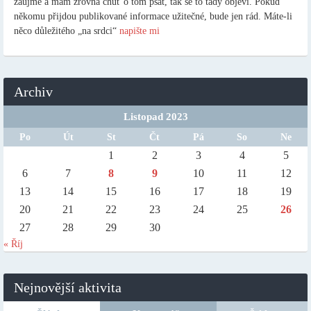
zaujme a mám zrovna chuť o tom psát, tak se to tady objeví. Pokud
někomu přijdou publikované informace užitečné, bude jen rád. Máte-li
něco důležitého „na srdci“
napište mi
Archiv
Listopad 2023
Po
Út
St
Čt
Pá
So
Ne
1
2
3
4
5
6
7
8
9
10
11
12
13
14
15
16
17
18
19
20
21
22
23
24
25
26
27
28
29
30
« Říj
Nejnovější aktivita