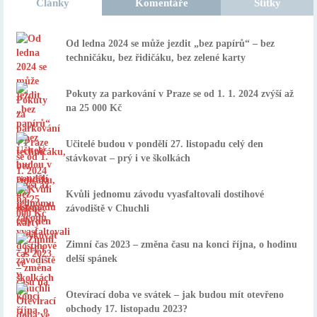
Články
Komentáře
Štítky
Od ledna 2024 se může jezdit „bez papírů“ – bez
techničáku, bez řidičáku, bez zelené karty
Pokuty za parkování v Praze se od 1. 1. 2024 zvýší až
na 25 000 Kč
Učitelé budou v pondělí 27. listopadu celý den
stávkovat – prý i ve školkách
Kvůli jednomu závodu vyasfaltovali dostihové
závodiště v Chuchli
Zimní čas 2023 – změna času na konci října, o hodinu
delší spánek
Otevírací doba ve svátek – jak budou mít otevřeno
obchody 17. listopadu 2023?