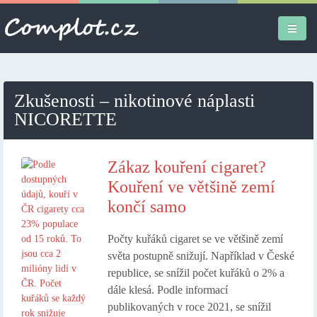
Úvodní stránka
Zkušenosti – nikotinové náplasti
Různé
NICORETTE
Osobní
Zákaz kouření cigaret?
Apple iPad
Kouření ve většině zemí
končí samo
Práce
Počty kuřáků cigaret se ve většině zemí
světa postupně snižují. Například v České
republice, se snížil počet kuřáků o 2% a
dále klesá. Podle informací
publikovaných v roce 2021, se snížil