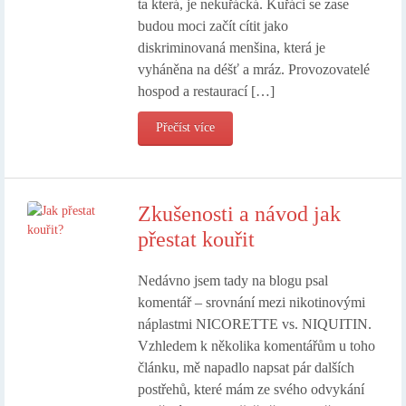
ta která, je nekuřácká. Kuřáci se zase
budou moci začít cítit jako
diskriminovaná menšina, která je
vyháněna na déšť a mráz. Provozovatelé
hospod a restaurací […]
Přečíst více
Zkušenosti a návod jak
přestat kouřit
Nedávno jsem tady na blogu psal
komentář – srovnání mezi nikotinovými
náplastmi NICORETTE vs. NIQUITIN.
Vzhledem k několika komentářům u toho
článku, mě napadlo napsat pár dalších
postřehů, které mám ze svého odvykání