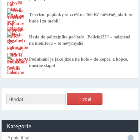
Televizní poplatky se zvýší na 160 Kč měsíčně, platit se
bude i za mobil!
Heslo do policejního počítače „Policie123“ – nalepené
na monitoru – to nevymyslíš
Podnikání je jako jízda na kole – do kopce, z kopce,
musí se šlapat
Kategorie
Apple iPad
9