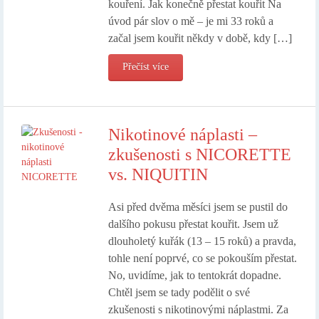
kouření. Jak konečně přestat kouřit Na
úvod pár slov o mě – je mi 33 roků a
začal jsem kouřit někdy v době, kdy […]
Přečíst více
Nikotinové náplasti –
zkušenosti s NICORETTE
vs. NIQUITIN
Asi před dvěma měsíci jsem se pustil do
dalšího pokusu přestat kouřit. Jsem už
dlouholetý kuřák (13 – 15 roků) a pravda,
tohle není poprvé, co se pokouším přestat.
No, uvidíme, jak to tentokrát dopadne.
Chtěl jsem se tady podělit o své
zkušenosti s nikotinovými náplastmi. Za