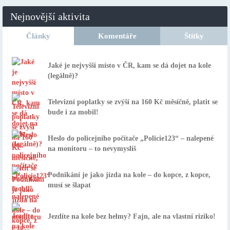
Nejnovější aktivita
Články
Komentáře
Štítky
Jaké je nejvyšší místo v ČR, kam se dá dojet na kole
(legálně)?
Televizní poplatky se zvýší na 160 Kč měsíčně, platit se
bude i za mobil!
Heslo do policejního počítače „Policie123“ – nalepené
na monitoru – to nevymyslíš
Podnikání je jako jízda na kole – do kopce, z kopce,
musí se šlapat
Jezdíte na kole bez helmy? Fajn, ale na vlastní riziko!