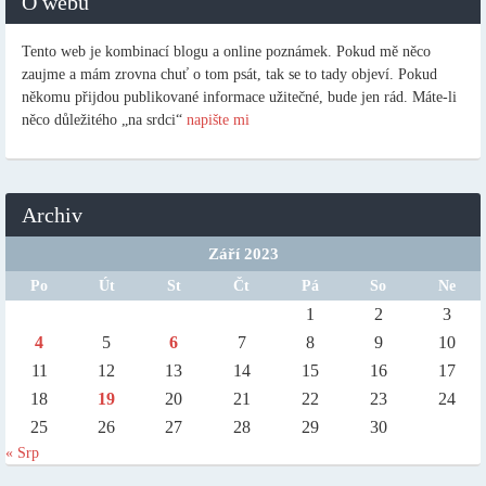
O webu
Tento web je kombinací blogu a online poznámek. Pokud mě něco
zaujme a mám zrovna chuť o tom psát, tak se to tady objeví. Pokud
někomu přijdou publikované informace užitečné, bude jen rád. Máte-li
něco důležitého „na srdci“
napište mi
Archiv
Září 2023
Po
Út
St
Čt
Pá
So
Ne
1
2
3
4
5
6
7
8
9
10
11
12
13
14
15
16
17
18
19
20
21
22
23
24
25
26
27
28
29
30
« Srp