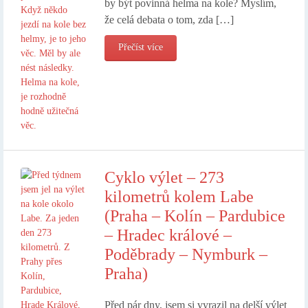
by být povinná helma na kole? Myslím,
že celá debata o tom, zda […]
Přečíst více
Cyklo výlet – 273
kilometrů kolem Labe
(Praha – Kolín – Pardubice
– Hradec králové –
Poděbrady – Nymburk –
Praha)
Před pár dny, jsem si vyrazil na delší výlet