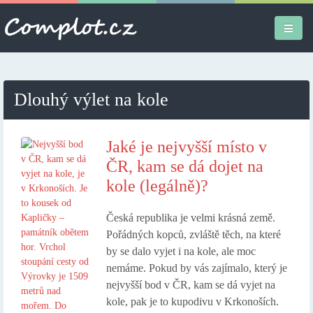
Úvodní stránka
Dlouhý výlet na kole
Různé
Osobní
Jaké je nejvyšší místo v
ČR, kam se dá dojet na
Apple iPad
kole (legálně)?
Práce
Česká republika je velmi krásná země.
Pořádných kopců, zvláště těch, na které
by se dalo vyjet i na kole, ale moc
nemáme. Pokud by vás zajímalo, který je
nejvyšší bod v ČR, kam se dá vyjet na
kole, pak je to kupodivu v Krkonoších.