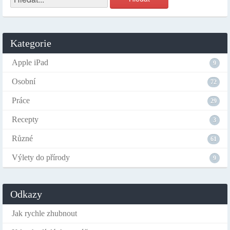
Kategorie
Apple iPad
9
Osobní
72
Práce
29
Recepty
3
Různé
61
Výlety do přírody
9
Odkazy
Jak rychle zhubnout