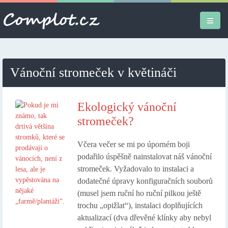
Úvodní stránka
Vánoční stromeček v květináči
Různé
Osobní
Ekologický vánoční
stromeček?
Apple iPad
Včera večer se mi po úporném boji
Práce
podařilo úspěšně nainstalovat náš vánoční
stromeček. Vyžadovalo to instalaci a
dodatečné úpravy konfiguračních souborů
(musel jsem ruční ho ruční pilkou ještě
trochu „opižlat“), instalaci doplňujících
aktualizací (dva dřevěné klínky aby nebyl