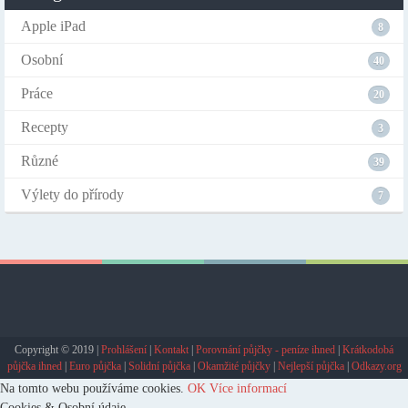
Apple iPad
8
Osobní
40
Práce
20
Recepty
3
Různé
39
Výlety do přírody
7
Copyright © 2019 |
Prohlášení
|
Kontakt
|
Porovnání půjčky - peníze ihned
|
Krátkodobá
půjčka ihned
|
Euro půjčka
|
Solidní půjčka
|
Okamžité půjčky
|
Nejlepší půjčka
|
Odkazy.org
Na tomto webu používáme cookies.
OK
Více informací
Cookies & Osobní údaje