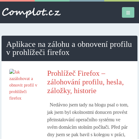
Úvodní stránka
Aplikace na zálohu a obnovení profilu
Různé
v prohlížeči firefox
Osobní
Prohlížeč Firefox –
Apple iPad
zálohování profilu, hesla,
záložky, historie
Práce
Nedávno jsem tady na blogu psal o tom,
jak jsem byl okolnostmi donucen provést
přeinstalování operačního systému ve
svém domácím stolním počítači. Před pár
dny jsem se pak bavil s kolegou v práci,