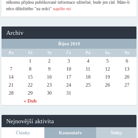
někomu přijdou publikované informace užitečné, bude jen rád. Máte-li
něco důležitého "na srdci"
napište mi
Archiv
Říjen 2019
Po
Út
St
Čt
Pá
So
Ne
1
2
3
4
5
6
7
8
9
10
11
12
13
14
15
16
17
18
19
20
21
22
23
24
25
26
27
28
29
30
31
« Dub
Nejnovější aktivita
Články
Komentáře
Štítky