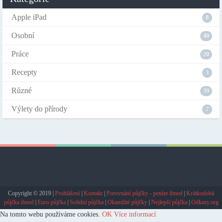
Apple iPad
8
Osobní
40
Práce
20
Recepty
3
Různé
39
Výlety do přírody
7
Copyright © 2019 |
Prohlášení
|
Kontakt
|
Porovnání půjčky - peníze ihned
|
Krátkodobá
půjčka ihned
|
Euro půjčka
|
Solidní půjčka
|
Okamžité půjčky
|
Nejlepší půjčka
|
Odkazy.org
Na tomto webu používáme cookies.
OK
Více informací