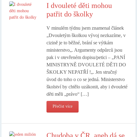
I dvouleté děti mohou
patřit do školky
V minulém týdnu jsem znamenal článek
„Dvouletým školkou vývoj nezkazíme, v
cizině je to běžné, brání se výtkám
ministerstvo„. Argumenty odpůrců jsou
pak i v otevřeném dopisu/petici – „PANÍ
MINISTRYNĚ DVOULETÉ DĚTI DO
ŠKOLKY NEPATŘÍ !„. Jen stručný
úvod do toho o co se jedná. Ministerstvo
školství by chtělo uzákonit, aby i dvouleté
děti měli „právo“ […]
Přečíst více
Chudoba v ČR, aneb dá se