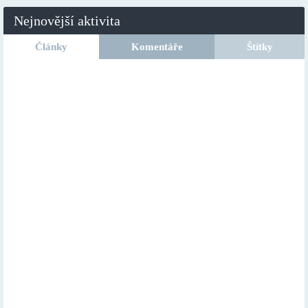
Nejnovější aktivita
Články
Komentáře
Štítky