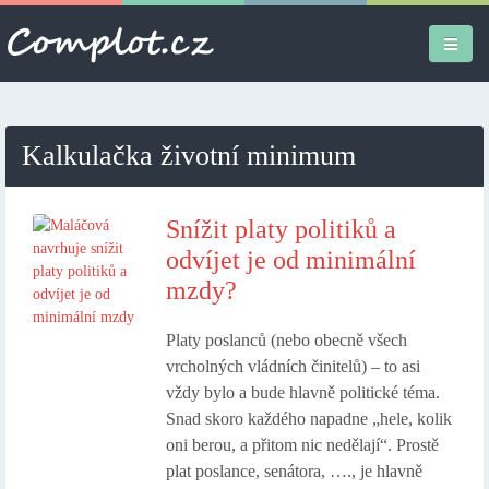
Úvodní stránka
Kalkulačka životní minimum
Různé
Osobní
Snížit platy politiků a
odvíjet je od minimální
Apple iPad
mzdy?
Práce
Platy poslanců (nebo obecně všech
vrcholných vládních činitelů) – to asi
vždy bylo a bude hlavně politické téma.
Snad skoro každého napadne „hele, kolik
oni berou, a přitom nic nedělají“. Prostě
plat poslance, senátora, …., je hlavně