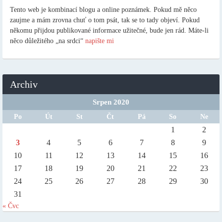
Tento web je kombinací blogu a online poznámek. Pokud mě něco
zaujme a mám zrovna chuť o tom psát, tak se to tady objeví. Pokud
někomu přijdou publikované informace užitečné, bude jen rád. Máte-li
něco důležitého „na srdci“
napište mi
Archiv
Srpen 2020
Po
Út
St
Čt
Pá
So
Ne
1
2
3
4
5
6
7
8
9
10
11
12
13
14
15
16
17
18
19
20
21
22
23
24
25
26
27
28
29
30
31
« Čvc