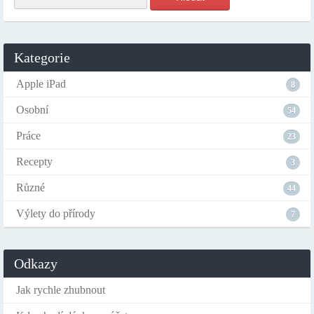
Kategorie
Apple iPad
8
Osobní
54
Práce
23
Recepty
3
Různé
44
Výlety do přírody
7
Odkazy
Jak rychle zhubnout