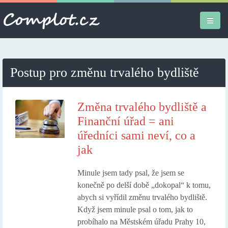
Úvodní stránka
Postup pro změnu trvalého bydliště
Různé
Osobní
Změna trvalého bydliště a
Finanční úřad = ani
Apple iPad
úředníci sami neví, co a
jak
Práce
Minule jsem tady psal, že jsem se
konečně po delší době „dokopal“ k tomu,
abych si vyřídil změnu trvalého bydliště.
Když jsem minule psal o tom, jak to
probíhalo na Městském úřadu Prahy 10,