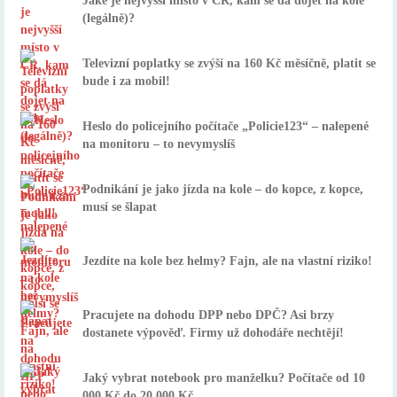
Jaké je nejvyšší místo v ČR, kam se dá dojet na kole
(legálně)?
Televizní poplatky se zvýší na 160 Kč měsíčně, platit se
bude i za mobil!
Heslo do policejního počítače „Policie123“ – nalepené
na monitoru – to nevymyslíš
Podnikání je jako jízda na kole – do kopce, z kopce,
musí se šlapat
Jezdíte na kole bez helmy? Fajn, ale na vlastní riziko!
Pracujete na dohodu DPP nebo DPČ? Asi brzy
dostanete výpověď. Firmy už dohodáře nechtějí!
Jaký vybrat notebook pro manželku? Počítače od 10
000 Kč do 20 000 Kč