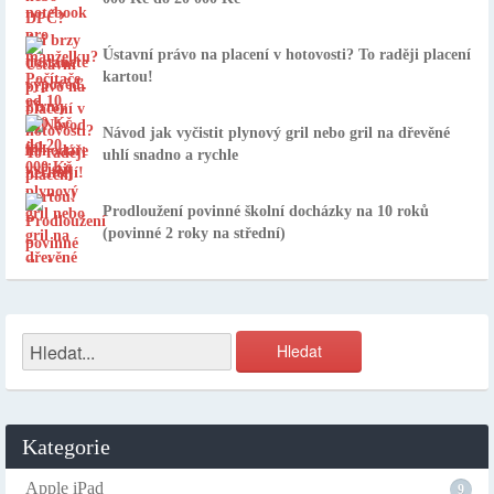
Ústavní právo na placení v hotovosti? To raději placení
kartou!
Návod jak vyčistit plynový gril nebo gril na dřevěné
uhlí snadno a rychle
Prodloužení povinné školní docházky na 10 roků
(povinné 2 roky na střední)
Kategorie
Apple iPad
9