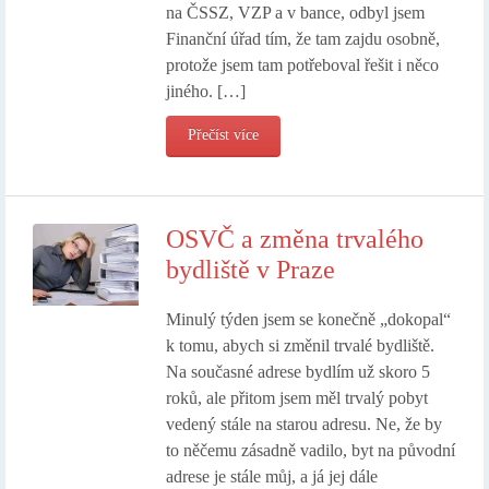
na ČSSZ, VZP a v bance, odbyl jsem
Finanční úřad tím, že tam zajdu osobně,
protože jsem tam potřeboval řešit i něco
jiného. […]
Přečíst více
OSVČ a změna trvalého
bydliště v Praze
Minulý týden jsem se konečně „dokopal“
k tomu, abych si změnil trvalé bydliště.
Na současné adrese bydlím už skoro 5
roků, ale přitom jsem měl trvalý pobyt
vedený stále na starou adresu. Ne, že by
to něčemu zásadně vadilo, byt na původní
adrese je stále můj, a já jej dále