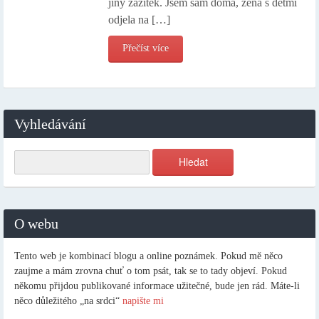
jiný zážitek. Jsem sám doma, žena s dětmi
odjela na […]
Přečíst více
Vyhledávání
O webu
Tento web je kombinací blogu a online poznámek. Pokud mě něco
zaujme a mám zrovna chuť o tom psát, tak se to tady objeví. Pokud
někomu přijdou publikované informace užitečné, bude jen rád. Máte-li
něco důležitého „na srdci“
napište mi