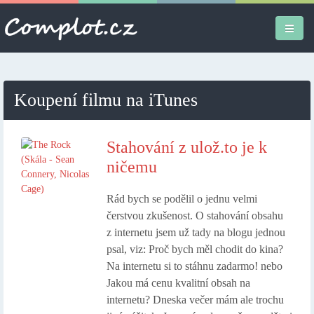
Úvodní stránka
Koupení filmu na iTunes
Různé
Osobní
Stahování z ulož.to je k
ničemu
Apple iPad
Rád bych se podělil o jednu velmi
Práce
čerstvou zkušenost. O stahování obsahu
z internetu jsem už tady na blogu jednou
psal, viz: Proč bych měl chodit do kina?
Na internetu si to stáhnu zadarmo! nebo
Jakou má cenu kvalitní obsah na
internetu? Dneska večer mám ale trochu