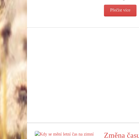
Přečíst více
Změna času 