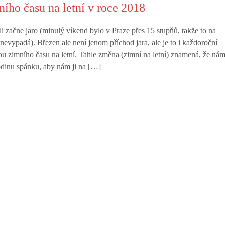
ho času na letní v roce 2018
li začne jaro (minulý víkend bylo v Praze přes 15 stupňů, takže to na
nevypadá). Březen ale není jenom příchod jara, ale je to i každoroční
u zimního času na letní. Tahle změna (zimní na letní) znamená, že ná
odinu spánku, aby nám ji na […]