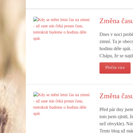
Změna času:
Dnes v noci probě
zimní. Ta je obec
hodinu déle spát.
Chápu, že se najde
Přečíst více
Změna času 
Před pár dny jsem
tom jsem zjistil, 
než obvykle). Nás,
Tento blog už má