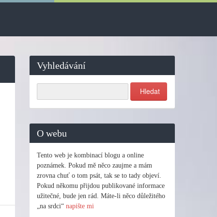
Vyhledávání
O webu
Tento web je kombinací blogu a online
poznámek. Pokud mě něco zaujme a mám
zrovna chuť o tom psát, tak se to tady objeví.
Pokud někomu přijdou publikované informace
užitečné, bude jen rád. Máte-li něco důležitého
„na srdci“
napište mi