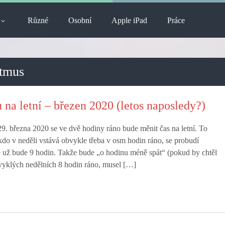
Různé
Osobní
Apple iPad
Práce
ytmus
na letní – březen 2020 (letos naposledy?)
i 29. března 2020 se ve dvě hodiny ráno bude měnit čas na letní. To
kdo v neděli vstává obvykle třeba v osm hodin ráno, se probudí
e už bude 9 hodin. Takže bude „o hodinu méně spát“ (pokud by chtěl
vyklých nedělních 8 hodin ráno, musel […]