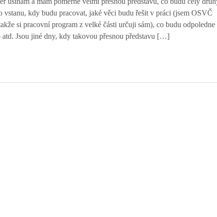
čer usínám a mám poměrně velmi přesnou představu, co budu celý druh
no vstanu, kdy budu pracovat, jaké věci budu řešit v práci (jsem OSVČ
takže si pracovní program z velké části určuji sám), co budu odpoledne
o atd. Jsou jiné dny, kdy takovou přesnou představu […]