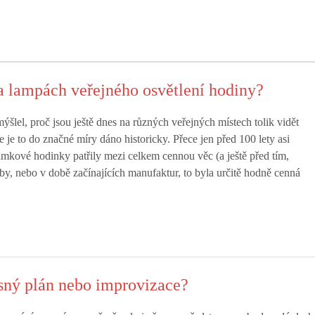
a lampách veřejného osvětlení hodiny?
šlel, proč jsou ještě dnes na různých veřejných místech tolik vidět
 je to do značné míry dáno historicky. Přece jen před 100 lety asi
mkové hodinky patřily mezi celkem cennou věc (a ještě před tím,
by, nebo v době začínajících manufaktur, to byla určitě hodně cenná
esný plán nebo improvizace?