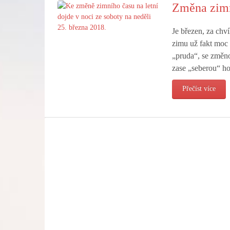
Změna zimní
Je březen, za chví
zimu už fakt moc 
„pruda“, se změno
zase „seberou“ h
Přečíst více