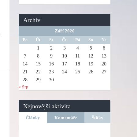
Archiv
Září 2020
m
Po
Út
St
Čt
Pá
So
Ne
1
2
3
4
5
6
7
8
9
10
11
12
13
14
15
16
17
18
19
20
21
22
23
24
25
26
27
28
29
30
« Srp
Nejnovější aktivita
Články
Komentáře
Štítky