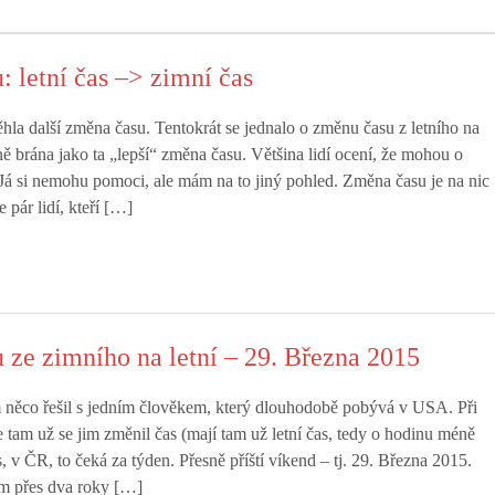
 letní čas –> zimní čas
hla další změna času. Tentokrát se jednalo o změnu času z letního na
ně brána jako ta „lepší“ změna času. Většina lidí ocení, že mohou o
 Já si nemohu pomoci, ale mám na to jiný pohled. Změna času je na nic
 pár lidí, kteří […]
ze zimního na letní – 29. Března 2015
 něco řešil s jedním člověkem, který dlouhodobě pobývá v USA. Při
že tam už se jim změnil čas (mají tam už letní čas, tedy o hodinu méně
 v ČR, to čeká za týden. Přesně příští víkend – tj. 29. Března 2015.
m přes dva roky […]