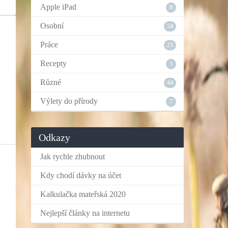
Apple iPad
8
Osobní
54
Práce
23
Recepty
3
Různé
44
Výlety do přírody
7
Odkazy
Jak rychle zhubnout
Kdy chodí dávky na účet
Kalkulačka mateřská 2020
Nejlepší články na internetu