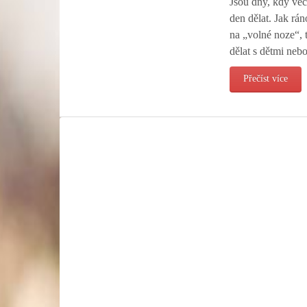
Jsou dny, kdy ve
den dělat. Jak rá
na „volné noze“, 
dělat s dětmi neb
Přečíst více