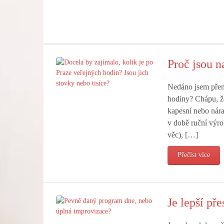
Proč jsou n
Nedáno jsem přemý
hodiny? Chápu, že
kapesní nebo nára
v době ruční výro
věc), […]
Přečíst více
Je lepší př