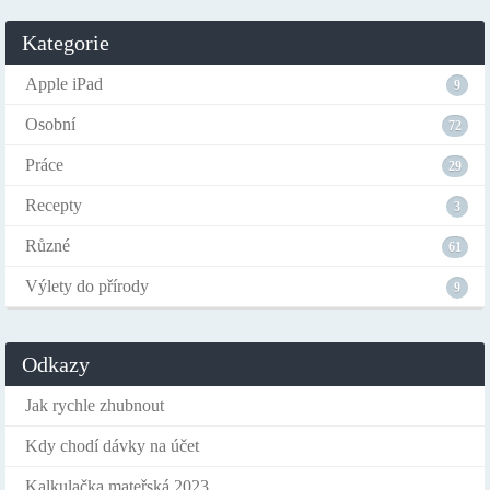
Kategorie
Apple iPad
9
Osobní
72
Práce
29
Recepty
3
Různé
61
Výlety do přírody
9
Odkazy
Jak rychle zhubnout
Kdy chodí dávky na účet
Kalkulačka mateřská 2023