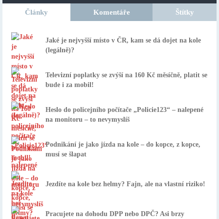
Články
Komentáře
Štítky
Jaké je nejvyšší místo v ČR, kam se dá dojet na kole
(legálně)?
Televizní poplatky se zvýší na 160 Kč měsíčně, platit se
bude i za mobil!
Heslo do policejního počítače „Policie123“ – nalepené
na monitoru – to nevymyslíš
Podnikání je jako jízda na kole – do kopce, z kopce,
musí se šlapat
Jezdíte na kole bez helmy? Fajn, ale na vlastní riziko!
Pracujete na dohodu DPP nebo DPČ? Asi brzy