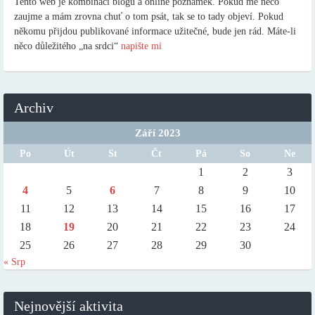
Tento web je kombinací blogu a online poznámek. Pokud mě něco
zaujme a mám zrovna chuť o tom psát, tak se to tady objeví. Pokud
někomu přijdou publikované informace užitečné, bude jen rád. Máte-li
něco důležitého „na srdci“
napište mi
Archiv
Září 2023
Po
Út
St
Čt
Pá
So
Ne
1
2
3
4
5
6
7
8
9
10
11
12
13
14
15
16
17
18
19
20
21
22
23
24
25
26
27
28
29
30
« Srp
Nejnovější aktivita