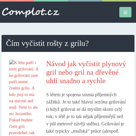
Úvodní stránka
Čím vyčistit rošty z grilu?
Různé
Osobní
Návod jak vyčistit plynový
gril nebo gril na dřevěné
Apple iPad
uhlí snadno a rychle
Práce
S létem je spojena sousta příjemných
zážitků. Je to také hlavní sezóna grilování
(i když grilovat se dá myslím skoro celý
rok; v létě je to tak nějak příjemnější než
v půl metrové závěji sněhu). Grilování je
také typicky „mužská“ práce (alespoň