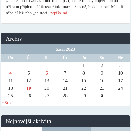
zaujme a mám zrovna chuť o tom psát, tak se to tady objeví. Pokud
někomu přijdou publikované informace užitečné, bude jen rád. Máte-li
něco důležitého „na srdci“
napište mi
Archiv
Září 2023
Po
Út
St
Čt
Pá
So
Ne
1
2
3
4
5
6
7
8
9
10
11
12
13
14
15
16
17
18
19
20
21
22
23
24
25
26
27
28
29
30
« Srp
Nejnovější aktivita