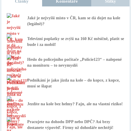
Články
Komentáře
Štítky
Jaké je nejvyšší místo v ČR, kam se dá dojet na kole
(legálně)?
Televizní poplatky se zvýší na 160 Kč měsíčně, platit se
bude i za mobil!
Heslo do policejního počítače „Policie123“ – nalepené
na monitoru – to nevymyslíš
Podnikání je jako jízda na kole – do kopce, z kopce,
musí se šlapat
Jezdíte na kole bez helmy? Fajn, ale na vlastní riziko!
Pracujete na dohodu DPP nebo DPČ? Asi brzy
dostanete výpověď. Firmy už dohodáře nechtějí!