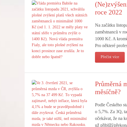
(Ne)zvýšení
roce 2022
Na začátku listop
zaměstnanců v roc
1000 Kč. A kromě 
Pro některé profes
Přečíst více
Průměrná m
měsíčně?
Podle Českého sta
o 5,7%. Za 3Q, t
očekávat, že na k
už přiblíží/překo