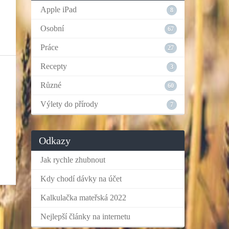
Apple iPad
8
Osobní
67
Práce
27
Recepty
3
Různé
60
Výlety do přírody
7
Odkazy
Jak rychle zhubnout
Kdy chodí dávky na účet
Kalkulačka mateřská 2022
Nejlepší články na internetu