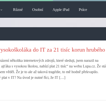
Různé
Osobní
Apple iPad
Práce
vysokoškoláka do IT za 21 tisíc korun hrubého
zení několika internetových zdrojů, které sleduji, jsem narazil na
 ajťáka s vysokou školou, nabízí plat 21 tisíc“ na webu Lupa.cz. Že stá
jsem věděl. Že je to ale až taková tragédie, to mě hodně překvapilo.
 plat v IT? Na úvod je nutné říci, že IT […]