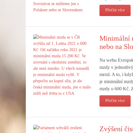
Přečíst více
Minimální 
nebo na Sl
Na webu Evropskéh
mzdy v jednotlivý
mezd. A to, i kdy
je minimální mzd
mzdy o 600 Kč. Z
Přečíst více
Zvýšení čis