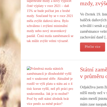
mzdy, zvýš
Ve čtvrtek 19. li
balíček daňových
schválil i senát a
zaměstnance velmi
zachování daně 
Přečíst více
Státní zamě
v průměru 
Odjakživa jsem žil
nižší mzdy než v 
mám menší jistot
mám zase naopak j