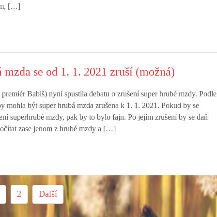
m, […]
 mzda se od 1. 1. 2021 zruší (možná)
 premiér Babiš) nyní spustila debatu o zrušení super hrubé mzdy. Podle
by mohla být super hrubá mzda zrušena k 1. 1. 2021. Pokud by se
ení superhrubé mzdy, pak by to bylo fajn. Po jejím zrušení by se daň
počítat zase jenom z hrubé mzdy a […]
2
Další