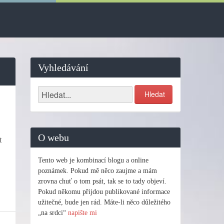
Vyhledávání
O webu
t
Tento web je kombinací blogu a online
poznámek. Pokud mě něco zaujme a mám
zrovna chuť o tom psát, tak se to tady objeví.
Pokud někomu přijdou publikované informace
užitečné, bude jen rád. Máte-li něco důležitého
„na srdci“
napište mi