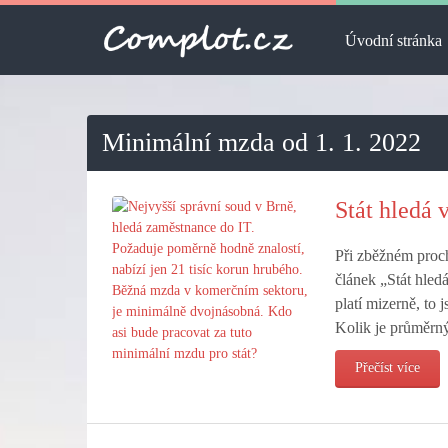
Úvodní stránka
Minimální mzda od 1. 1. 2022
Stát hledá 
Při zběžném prochá
článek „Stát hledá
platí mizerně, to 
Kolik je průměrný
Přečíst více