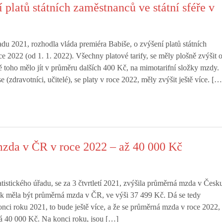
 platů státních zaměstnanců ve státní sféře v
adu 2021, rozhodla vláda premiéra Babiše, o zvýšení platů státních
e 2022 (od 1. 1. 2022). Všechny platové tarify, se měly plošně zvýšit 
toho mělo jít v průměru dalších 400 Kč, na mimotarifní složky mzdy.
e (zdravotníci, učitelé), se platy v roce 2022, měly zvýšit ještě více. […
zda v ČR v roce 2022 – až 40 000 Kč
tistického úřadu, se za 3 čtvrtletí 2021, zvýšila průměrná mzda v Česk
ak měla být průměrná mzda v ČR, ve výši 37 499 Kč. Dá se tedy
onci roku 2021, to bude ještě více, a že se průměrná mzda v roce 2022,
ná 40 000 Kč. Na konci roku, jsou […]