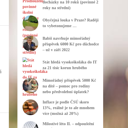
docházky na 10 roků (povinné 2
roky na střední)
Obyčejná louka v Praze? Raději
to vybetonujeme …
Babiš navrhuje mimořádný
příspěvek 6000 Kč pro důchodce
– už v září 2022
Stát hledá vysokoškoláka do IT
za 21 tisíc korun hrubého
á
Mimořádný příspěvek 5000 Kč
na dítě – pomoc pro rodiny
nebo předvolební úplatek?
Inflace je podle ČSÚ skoro
13%, reálně je to ale mnohem
více (možná až 20%)
Milostivé léto II. – odpouštění