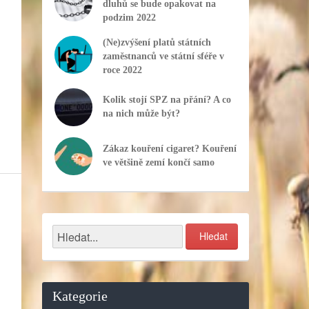
dluhů se bude opakovat na
podzim 2022
(Ne)zvýšení platů státních
zaměstnanců ve státní sféře v
roce 2022
Kolik stojí SPZ na přání? A co
na nich může být?
Zákaz kouření cigaret? Kouření
ve většině zemí končí samo
Kategorie