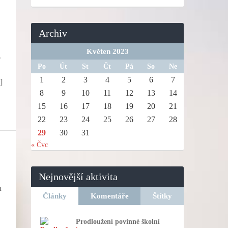
Archiv
Květen 2023
o
Po
Út
St
Čt
Pá
So
Ne
1
2
3
4
5
6
7
]
8
9
10
11
12
13
14
15
16
17
18
19
20
21
22
23
24
25
26
27
28
29
30
31
« Čvc
Nejnovější aktivita
u
Články
Komentáře
Štítky
Prodloužení povinné školní