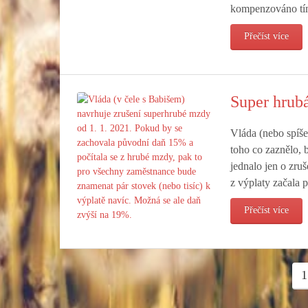
kompenzováno tí
Přečíst více
Super hrubá
Vláda (nebo spíše
toho co zaznělo, 
jednalo jen o zruš
z výplaty začala 
Přečíst více
1