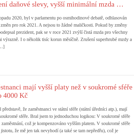
ení daňové slevy, vyšší minimální mzda …
stopadu 2020, byl v parlamentu po osmihodinové debatě, odhlasován
 změn pro rok 2021. A nejsou to žádné maličkosti. Pokud by změny
 podepsal prezident, pak se v roce 2021 zvýší čistá mzda pro všechny
 výrazně. I o několik tisíc korun měsíčně. Zrušení superhrubé mzdy a
[…]
stnanci mají vyšší platy než v soukromé sféře
o 4000 Kč
 představě, že zaměstnanci ve státní sféře (státní úředníci atp.), mají
soukromé sféře. Bral jsem to jednoduchou logikou: V soukromé sféře
u zaměstnání, což je kompenzováno vyšším platem. V soukromé sféře
istotu, že mě jen tak nevyhodí (a také se tam nepředřu), což je