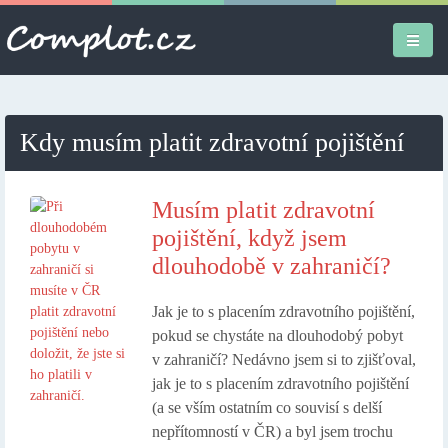
Úvodní stránka
Kdy musím platit zdravotní pojištění
Různé
Osobní
Musím platit zdravotní
pojištění, když jsem
Apple iPad
dlouhodobě v zahraničí?
Práce
Jak je to s placením zdravotního pojištění,
pokud se chystáte na dlouhodobý pobyt
v zahraničí? Nedávno jsem si to zjišťoval,
jak je to s placením zdravotního pojištění
(a se vším ostatním co souvisí s delší
nepřítomností v ČR) a byl jsem trochu