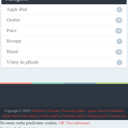
Apple iPad
8
Osobní
40
Práce
20
Recepty
3
Různé
39
Výlety do přírody
7
Copyright © 2019 |
Prohlášení
|
Kontakt
|
Porovnání půjčky - peníze ihned
|
Krátkodobá
půjčka ihned
|
Euro půjčka
|
Solidní půjčka
|
Okamžité půjčky
|
Nejlepší půjčka
|
Odkazy.org
Na tomto webu používáme cookies.
OK
Více informací