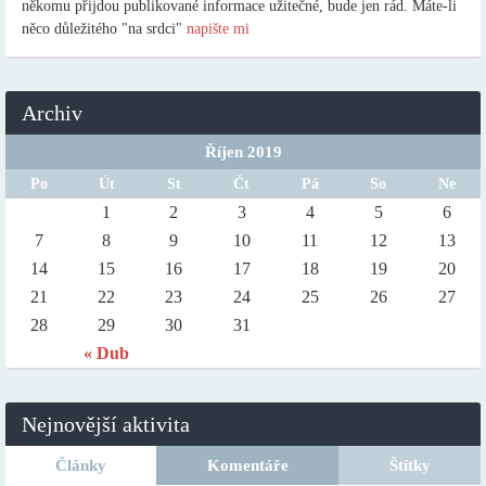
někomu přijdou publikované informace užitečné, bude jen rád. Máte-li
něco důležitého "na srdci"
napište mi
Archiv
Říjen 2019
Po
Út
St
Čt
Pá
So
Ne
1
2
3
4
5
6
7
8
9
10
11
12
13
14
15
16
17
18
19
20
21
22
23
24
25
26
27
28
29
30
31
« Dub
Nejnovější aktivita
Články
Komentáře
Štítky