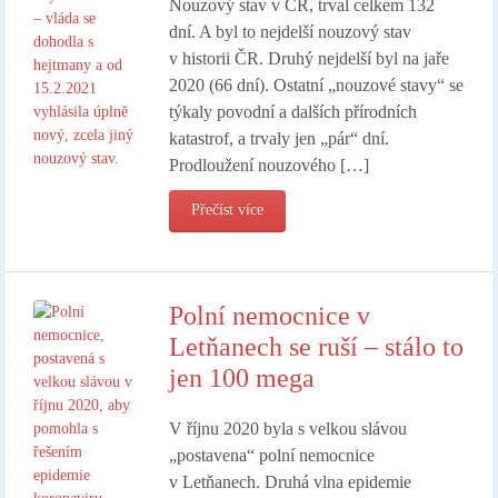
Nouzový stav v ČR, trval celkem 132
dní. A byl to nejdelší nouzový stav
v historii ČR. Druhý nejdelší byl na jaře
2020 (66 dní). Ostatní „nouzové stavy“ se
týkaly povodní a dalších přírodních
katastrof, a trvaly jen „pár“ dní.
Prodloužení nouzového […]
Přečíst více
Polní nemocnice v
Letňanech se ruší – stálo to
jen 100 mega
V říjnu 2020 byla s velkou slávou
„postavena“ polní nemocnice
v Letňanech. Druhá vlna epidemie