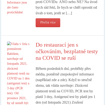
proti COVIDu ANO nebo NE? Na úvod
bych rád řekl, že bych se chtěl oprostit od
úvah o tom, jestli se […]
Přečíst více
Do restaurací jen s
očkováním, bezplatné testy
na COVID se ruší
Během posledních dní, proběhly přes
média, poměrně znepokojivé informace
(například zde a zde). Když to stručně
shrnu, tak vláda navrhuje: Zkrácení
platnosti testů na COVID, PCR test by
platil 3 dny, Antigenní test by platil jen 1
den (od listopadu 2021) Zrušení