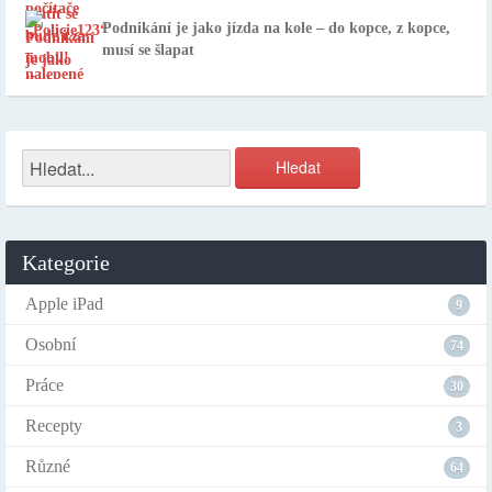
Podnikání je jako jízda na kole – do kopce, z kopce,
musí se šlapat
Kategorie
Apple iPad
9
Osobní
74
Práce
30
Recepty
3
Různé
64