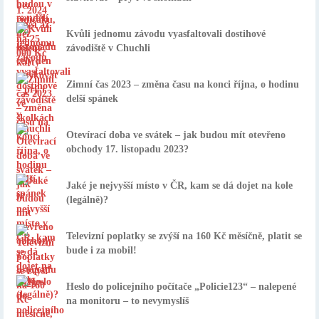
Kvůli jednomu závodu vyasfaltovali dostihové
závodiště v Chuchli
Zimní čas 2023 – změna času na konci října, o hodinu
delší spánek
Otevírací doba ve svátek – jak budou mít otevřeno
obchody 17. listopadu 2023?
Jaké je nejvyšší místo v ČR, kam se dá dojet na kole
(legálně)?
Televizní poplatky se zvýší na 160 Kč měsíčně, platit se
bude i za mobil!
Heslo do policejního počítače „Policie123“ – nalepené
na monitoru – to nevymyslíš