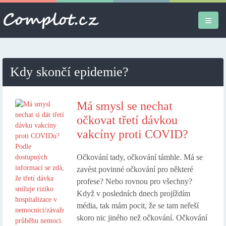
Úvodní stránka
Kdy skončí epidemie?
Různé
Osobní
Má smysl se nechat
očkovat třetí dávkou
Apple iPad
vakcíny proti COVID?
Práce
Očkování tady, očkování támhle. Má se
zavést povinné očkování pro některé
profese? Nebo rovnou pro všechny?
Když v posledních dnech projíždím
média, tak mám pocit, že se tam neřeší
skoro nic jiného než očkování. Očkování