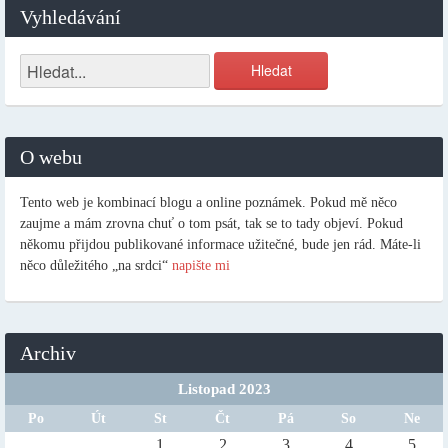
Vyhledávání
O webu
Tento web je kombinací blogu a online poznámek. Pokud mě něco
zaujme a mám zrovna chuť o tom psát, tak se to tady objeví. Pokud
někomu přijdou publikované informace užitečné, bude jen rád. Máte-li
něco důležitého „na srdci“
napište mi
Archiv
Listopad 2023
Po
Út
St
Čt
Pá
So
Ne
1
2
3
4
5