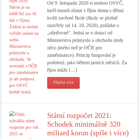
Od 9. listopadu 2020 si mohou OSVČ,
kteří museli zůstat v říjnu doma s dětmi
kvůli zavřené škole (školy se plošně
uzavřely od 14. 10. 2020), požádat o
„ošetřovné“. Jedná se o dotaci od
Ministerstva průmyslu a obchodu (tedy
něco jiného než je OČR pro
zaměstnance). Princip fungování je
podobný, jako během jarních měsíců. Za
říjen může […]
Přečíst více
Státní rozpočet 2021:
Schodek minimálně 320
miliard korun (spíše i více)