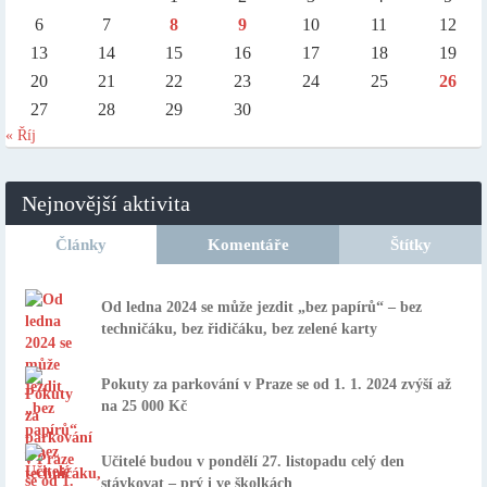
6
7
8
9
10
11
12
13
14
15
16
17
18
19
20
21
22
23
24
25
26
27
28
29
30
« Říj
Nejnovější aktivita
Články
Komentáře
Štítky
Od ledna 2024 se může jezdit „bez papírů“ – bez
techničáku, bez řidičáku, bez zelené karty
Pokuty za parkování v Praze se od 1. 1. 2024 zvýší až
na 25 000 Kč
Učitelé budou v pondělí 27. listopadu celý den
stávkovat – prý i ve školkách