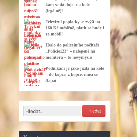
kam se dá dojet na kole
(legálně)?
Televizní poplatky se zvýší na
160 Kč měsíčně, platit se bude i
za mobil!
Heslo do policejního počítače
„Policie123“ – nalepené na
monitoru – to nevymyslíš
Podnikání je jako jízda na kole
– do kopce, z kopce, musí se
šlapat