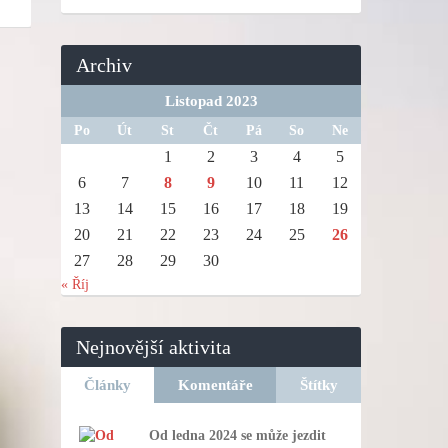
Archiv
Listopad 2023
Po
Út
St
Čt
Pá
So
Ne
1
2
3
4
5
6
7
8
9
10
11
12
13
14
15
16
17
18
19
20
21
22
23
24
25
26
27
28
29
30
« Říj
Nejnovější aktivita
Články
Komentáře
Štítky
Od ledna 2024 se může jezdit