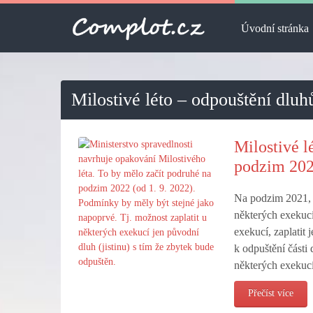
Úvodní stránka
Milostivé léto – odpouštění dluh
Milostivé l
podzim 20
Na podzim 2021, b
některých exekucí
exekucí, zaplatit 
k odpuštění části 
některých exekuc
Přečíst více