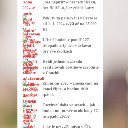
„bez papírů“ – bez techničáku,
bez řidičáku, bez zelené karty
Pokuty za parkování v Praze se
od 1. 1. 2024 zvýší až na 25 000
Kč
Učitelé budou v pondělí 27.
listopadu celý den stávkovat –
prý i ve školkách
Kvůli jednomu závodu
vyasfaltovali dostihové závodiště
v Chuchli
Zimní čas 2023 – změna času na
konci října, o hodinu delší
spánek
Otevírací doba ve svátek – jak
budou mít otevřeno obchody 17.
listopadu 2023?
Jaké je nejvyšší místo v ČR,