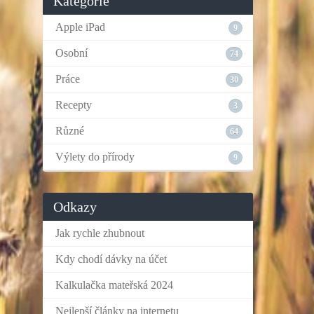
Kategorie
Apple iPad
9
Osobní
74
Práce
30
Recepty
3
Různé
64
Výlety do přírody
9
Odkazy
Jak rychle zhubnout
Kdy chodí dávky na účet
Kalkulačka mateřská 2024
Nejlepší články na internetu