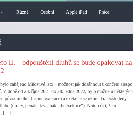
Různé
Osobní
Apple iPad
Práce
ů
éto II. – odpouštění dluhů se bude opakovat na
22
ylo zahájeno Milostivé léto – možnost jak dosáhnout ukončení alespo
. V době od 28. října 2021 do 28. ledna 2022, bylo možné u některých
jen původní dluh (jistinu exekuce) a exekuce se ukončila. Došlo tedy
dluhu (úroky, penále, tzv. „náklady exekuce“). Nutno říci, že u
í, […]