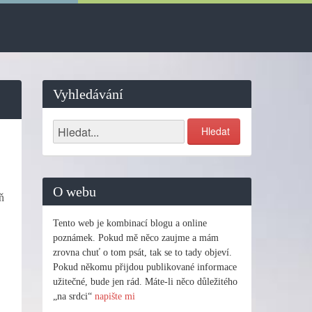
Vyhledávání
O webu
ň
Tento web je kombinací blogu a online
poznámek. Pokud mě něco zaujme a mám
zrovna chuť o tom psát, tak se to tady objeví.
Pokud někomu přijdou publikované informace
užitečné, bude jen rád. Máte-li něco důležitého
„na srdci“
napište mi