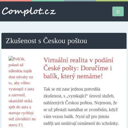
Úvodní stránka
Zkušenost s Českou poštou
Různé
Osobní
Virtuální realita v podání
České pošty: Doručíme i
Apple iPad
balík, který nemáme!
Práce
Tak se mi zase jednou potvrdila
zkušenost, s „vynikající“ úrovní služeb,
nabízených Českou poštou. Nejenom, že
se už přestali namáhat se zvoněním, když
vám vezou balík. Nyní už pro jistotu
raději ani nedávají oznámení do schránky.