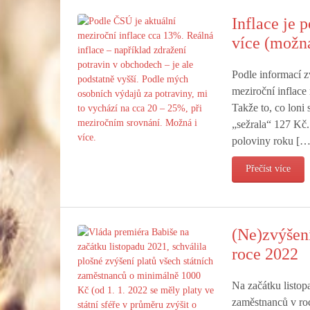
Inflace je 
více (možn
Podle informací z
meziroční inflace
Takže to, co loni 
„sežrala“ 127 Kč.
poloviny roku […
Přečíst více
(Ne)zvýšení
roce 2022
Na začátku listop
zaměstnanců v roc