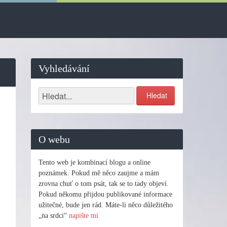
Vyhledávání
O webu
Tento web je kombinací blogu a online
poznámek. Pokud mě něco zaujme a mám
zrovna chuť o tom psát, tak se to tady objeví.
Pokud někomu přijdou publikované informace
užitečné, bude jen rád. Máte-li něco důležitého
„na srdci“
napište mi