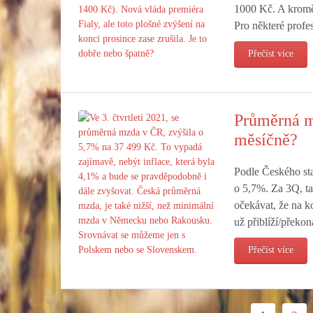
1000 Kč. A kromě 
Pro některé profes
Přečíst více
Průměrná m
měsíčně?
Podle Českého sta
o 5,7%. Za 3Q, t
očekávat, že na k
už přiblíží/překo
Přečíst více