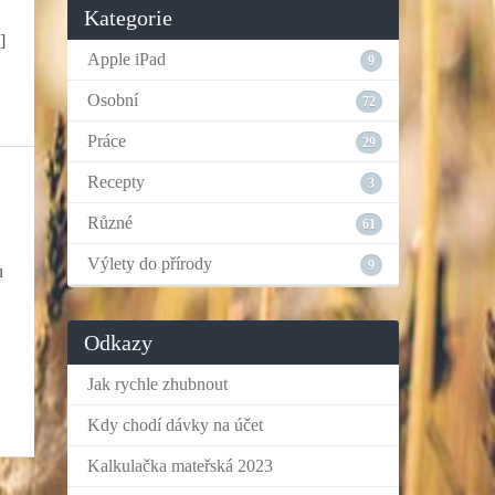
Kategorie
]
Apple iPad
9
Osobní
72
Práce
29
Recepty
3
Různé
61
Výlety do přírody
9
u
Odkazy
Jak rychle zhubnout
Kdy chodí dávky na účet
Kalkulačka mateřská 2023