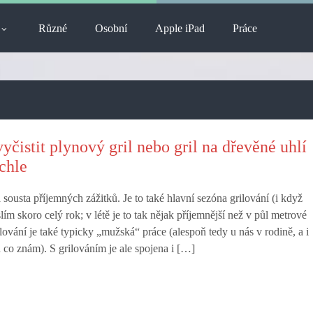
Různé
Osobní
Apple iPad
Práce
yčistit plynový gril nebo gril na dřevěné uhlí
chle
 sousta příjemných zážitků. Je to také hlavní sezóna grilování (i když
lím skoro celý rok; v létě je to tak nějak příjemnější než v půl metrové
lování je také typicky „mužská“ práce (alespoň tedy u nás v rodině, a i
 co znám). S grilováním je ale spojena i […]