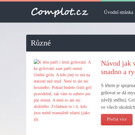
Úvodní stránka
Různé
Návod jak v
snadno a ry
S létem je spojena
grilovat se dá mys
závěji sněhu). Gri
ve všech okolních
Přečíst více