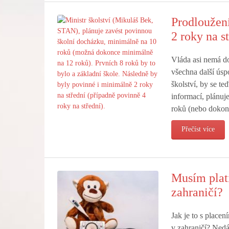
Prodloužení
2 roky na s
Vláda asi nemá do
všechna další úsp
školství, by se t
informací, plánuj
roků (nebo dokon
Přečíst více
Musím plati
zahraničí?
Jak je to s place
v zahraničí? Nedáv