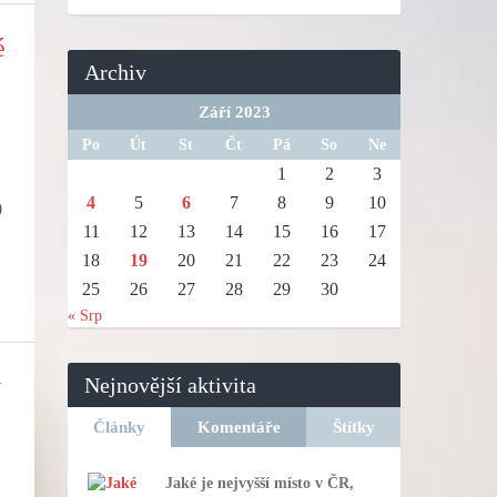
é
Archiv
Září 2023
Po
Út
St
Čt
Pá
So
Ne
1
2
3
4
5
6
7
8
9
10
0
11
12
13
14
15
16
17
18
19
20
21
22
23
24
25
26
27
28
29
30
« Srp
v
Nejnovější aktivita
Články
Komentáře
Štítky
Jaké je nejvyšší místo v ČR,