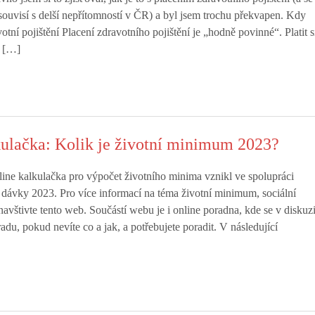
souvisí s delší nepřítomností v ČR) a byl jsem trochu překvapen. Kdy
otní pojištění Placení zdravotního pojištění je „hodně povinné“. Platit s
d […]
kulačka: Kolik je životní minimum 2023?
line kalkulačka pro výpočet životního minima vznikl ve spolupráci
dávky 2023. Pro více informací na téma životní minimum, sociální
avštivte tento web. Součástí webu je i online poradna, kde se v diskuz
adu, pokud nevíte co a jak, a potřebujete poradit. V následující