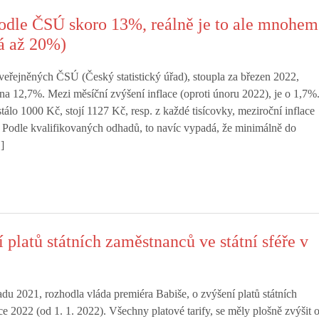
podle ČSÚ skoro 13%, reálně je to ale mnohem
á až 20%)
veřejněných ČSÚ (Český statistický úřad), stoupla za březen 2022,
 na 12,7%. Mezi měsíční zvýšení inflace (oproti únoru 2022), je o 1,7%
stálo 1000 Kč, stojí 1127 Kč, resp. z každé tisícovky, meziroční inflace
 Podle kvalifikovaných odhadů, to navíc vypadá, že minimálně do
]
 platů státních zaměstnanců ve státní sféře v
adu 2021, rozhodla vláda premiéra Babiše, o zvýšení platů státních
e 2022 (od 1. 1. 2022). Všechny platové tarify, se měly plošně zvýšit 