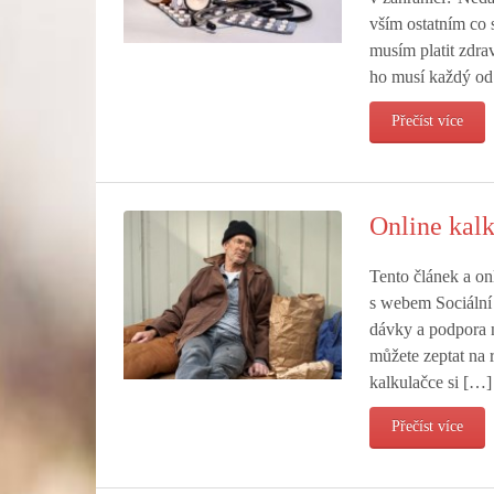
vším ostatním co 
musím platit zdrav
ho musí každý o
Přečíst více
Online kal
Tento článek a on
s webem Sociální 
dávky a podpora n
můžete zeptat na r
kalkulačce si […]
Přečíst více