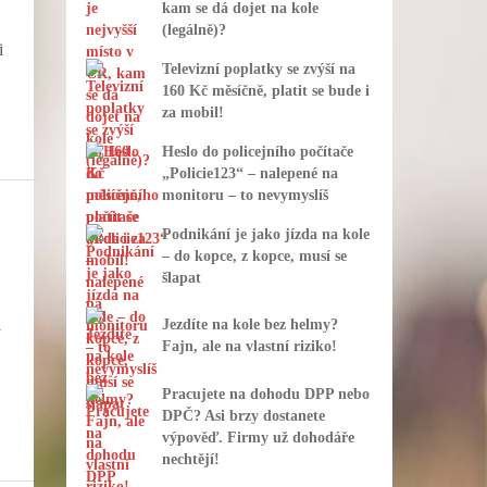
kam se dá dojet na kole
(legálně)?
i
Televizní poplatky se zvýší na
160 Kč měsíčně, platit se bude i
za mobil!
Heslo do policejního počítače
„Policie123“ – nalepené na
monitoru – to nevymyslíš
Podnikání je jako jízda na kole
– do kopce, z kopce, musí se
šlapat
i
Jezdíte na kole bez helmy?
Fajn, ale na vlastní riziko!
Pracujete na dohodu DPP nebo
DPČ? Asi brzy dostanete
výpověď. Firmy už dohodáře
nechtějí!