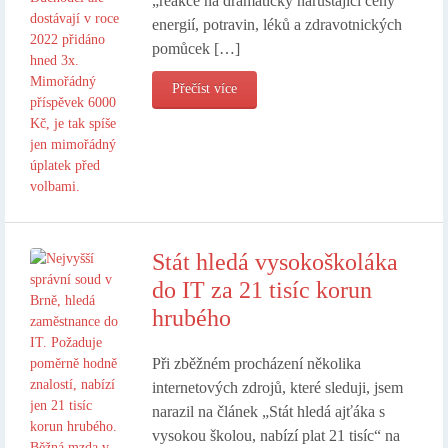
„reakce na dramaticky narůstající ceny
energií, potravin, léků a zdravotnických
pomůcek […]
Přečíst více
Stát hledá vysokoškoláka
do IT za 21 tisíc korun
hrubého
Při zběžném procházení několika
internetových zdrojů, které sleduji, jsem
narazil na článek „Stát hledá ajťáka s
vysokou školou, nabízí plat 21 tisíc“ na