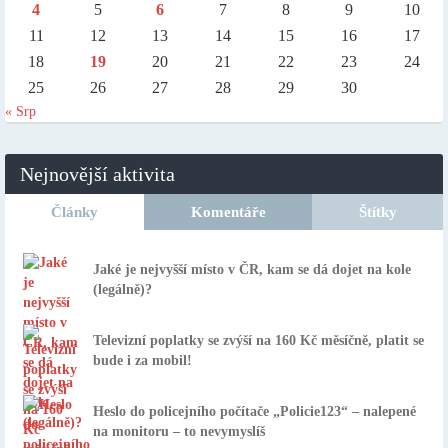
4
5
6
7
8
9
10
11
12
13
14
15
16
17
18
19
20
21
22
23
24
25
26
27
28
29
30
« Srp
Nejnovější aktivita
Články
Komentáře
Štítky
Jaké je nejvyšší místo v ČR, kam se dá dojet na kole
(legálně)?
Televizní poplatky se zvýší na 160 Kč měsíčně, platit se
bude i za mobil!
Heslo do policejního počítače „Policie123“ – nalepené
na monitoru – to nevymyslíš