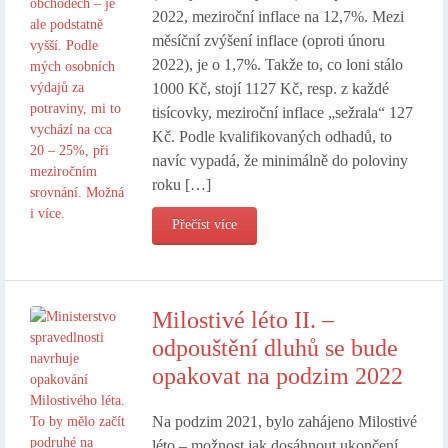
2022, meziroční inflace na 12,7%. Mezi
měsíční zvýšení inflace (oproti únoru
2022), je o 1,7%. Takže to, co loni stálo
1000 Kč, stojí 1127 Kč, resp. z každé
tisícovky, meziroční inflace „sežrala“ 127
Kč. Podle kvalifikovaných odhadů, to
navíc vypadá, že minimálně do poloviny
roku […]
Přečíst více
Milostivé léto II. –
odpouštění dluhů se bude
opakovat na podzim 2022
Na podzim 2021, bylo zahájeno Milostivé
léto – možnost jak dosáhnout ukončení