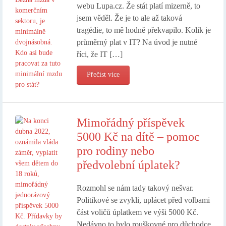
webu Lupa.cz. Že stát platí mizerně, to
jsem věděl. Že je to ale až taková
tragédie, to mě hodně překvapilo. Kolik je
průměrný plat v IT? Na úvod je nutné
říci, že IT […]
Přečíst více
Mimořádný příspěvek
5000 Kč na dítě – pomoc
pro rodiny nebo
předvolební úplatek?
Rozmohl se nám tady takový nešvar.
Politikové se zvykli, uplácet před volbami
část voličů úplatkem ve výši 5000 Kč.
Nedávno to bylo rouškovné pro důchodce