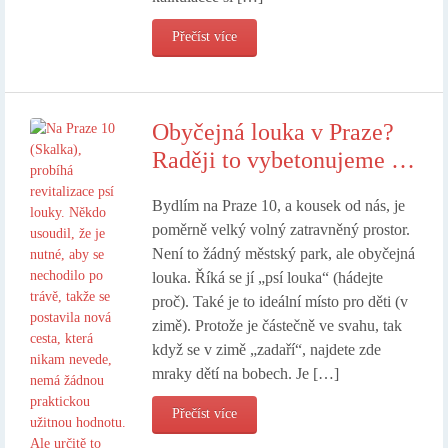
Přečíst více
Obyčejná louka v Praze?
Raději to vybetonujeme …
Bydlím na Praze 10, a kousek od nás, je
poměrně velký volný zatravněný prostor.
Není to žádný městský park, ale obyčejná
louka. Říká se jí „psí louka“ (hádejte
proč). Také je to ideální místo pro děti (v
zimě). Protože je částečně ve svahu, tak
když se v zimě „zadaří“, najdete zde
mraky dětí na bobech. Je […]
Přečíst více