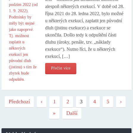
alespoň některých exekucí. V době od 28.
října 2021 do 28. ledna 2022, bylo možné
u některých exekucí, zaplatit jen původní
dluh (jistinu exekuce) a exekuce se
ukončila. Došlo tedy k odpuštění části
dluhu (úroky, penále, tzv. „náklady
exekuce“). Nutno říci, že u některých
exekucí, […]
Přečíst více
Předchozí
‹
1
2
3
4
5
›
»
Další