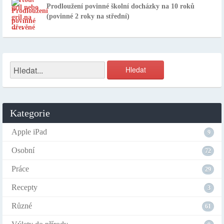
Prodloužení povinné školní docházky na 10 roků
(povinné 2 roky na střední)
Kategorie
Apple iPad
9
Osobní
72
Práce
29
Recepty
3
Různé
61