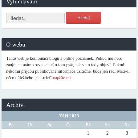
Vyhledávání
O webu
Tento web je kombinací blogu a online poznámek. Pokud mě něco
zaujme a mám zrovna chuť o tom psát, tak se to tady objeví. Pokud
někomu přijdou publikované informace užitečné, bude jen rád. Máte-li
něco důležitého „na srdci“
napište mi
Archiv
Září 2023
Po
Út
St
Čt
Pá
So
Ne
1
2
3